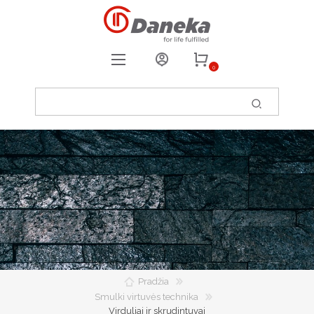
0
REGISTRUOTIS
PRISIJUNGTI
0
PATIKUSIOS PREKĖS
Pradžia
Smulki virtuvės technika
Virduliai ir skrudintuvai