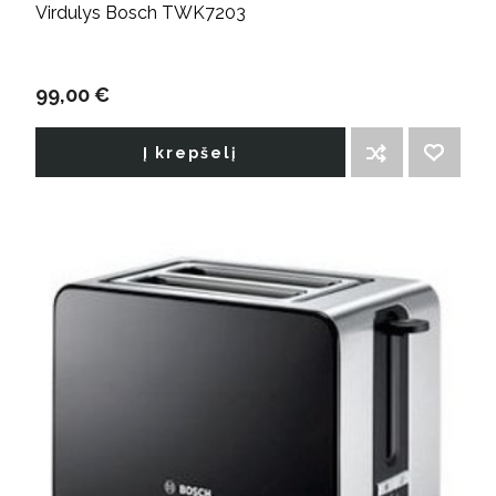
Virdulys Bosch TWK7203
99,00 €
Į krepšelį
ĮTRAUKTI Į PALYGINIMO SĄRAŠĄ
PRIDĖTI Į NORIMŲ PREKIŲ SĄRAŠĄ