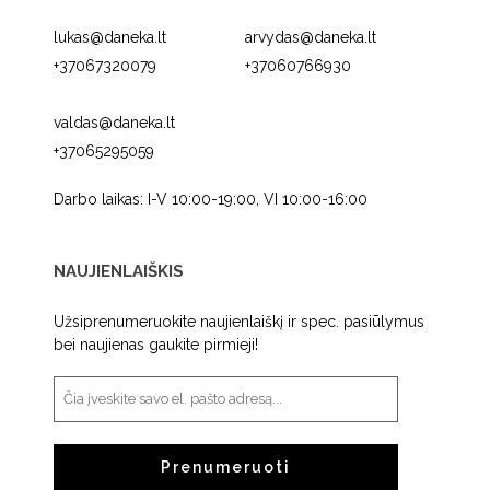
lukas@daneka.lt
arvydas@daneka.lt
+37067320079
+37060766930
valdas@daneka.lt
+37065295059
Darbo laikas: I-V 10:00-19:00, VI 10:00-16:00
NAUJIENLAIŠKIS
Užsiprenumeruokite naujienlaiškį ir spec. pasiūlymus
bei naujienas gaukite pirmieji!
Prenumeruoti