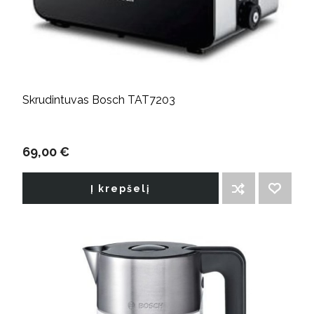
Skrudintuvas Bosch TAT7203
69,00 €
Į krepšelį
ĮTRAUKTI Į PALYGINIMO SĄRAŠĄ
PRIDĖTI Į NORIMŲ PREKIŲ SĄRAŠĄ