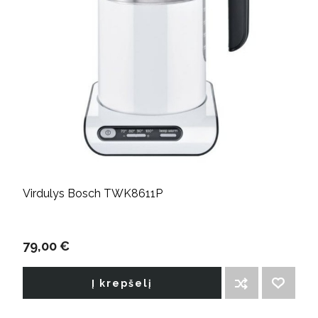
Virdulys Bosch TWK8611P
79,00 €
Į krepšelį
ĮTRAUKTI Į PALYGINIMO SĄRAŠĄ
PRIDĖTI Į NORIMŲ PREKIŲ SĄRAŠĄ