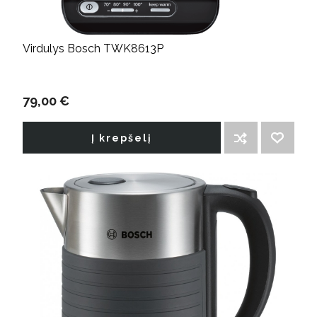
Virdulys Bosch TWK8613P
79,00 €
Į krepšelį
ĮTRAUKTI Į PALYGINIMO SĄRAŠĄ
PRIDĖTI Į NORIMŲ PREKIŲ SĄRAŠĄ