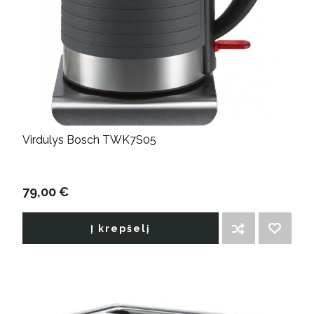
Virdulys Bosch TWK7S05
79,00 €
Į krepšelį
ĮTRAUKTI Į PALYGINIMO SĄRAŠĄ
PRIDĖTI Į NORIMŲ PREKIŲ SĄRAŠĄ