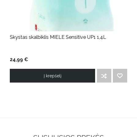
Skystas skalbiklis MIELE Sensitive UP1 1,4L
24,99 €
Į krepšelį
ĮTRAUKTI Į PALYGINIMO SĄRAŠĄ
PRIDĖTI Į NORIMŲ PREKIŲ SĄRAŠĄ