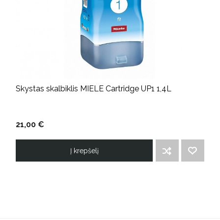
Skystas skalbiklis MIELE Cartridge UP1 1,4L
21,00 €
Į krepšelį
ĮTRAUKTI Į PALYGINIMO SĄRAŠĄ
PRIDĖTI Į NORIMŲ PREKIŲ SĄRAŠĄ