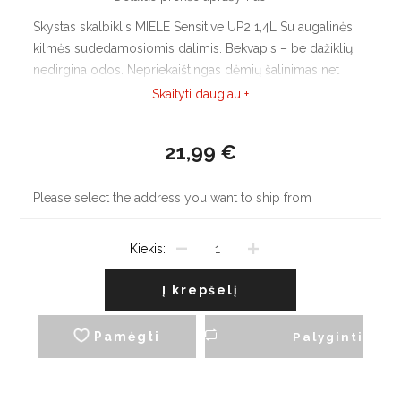
Skystas skalbiklis MIELE Sensitive UP2 1,4L Su augalinės
kilmės sudedamosiomis dalimis. Bekvapis – be dažiklių,
nedirgina odos. Nepriekaištingas dėmių šalinimas net
žemoje temperatūroje.
Skaityti daugiau +
21,99 €
Please select the address you want to ship from
Kiekis:
Į krepšelį
Pamėgti
Palyginti