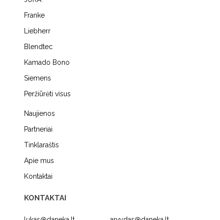
Franke
Liebherr
Blendtec
Kamado Bono
Siemens
Peržiūrėti visus
Naujienos
Partneriai
Tinklaraštis
Apie mus
Kontaktai
KONTAKTAI
lukas@daneka.lt
arvydas@daneka.lt