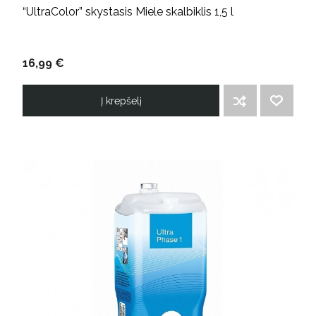
“UltraColor” skystasis Miele skalbiklis 1,5 l
16,99 €
Į krepšelį
ĮTRAUKTI Į PALYGINIMO SĄRAŠĄ
PRIDĖTI Į NORIMŲ PREKIŲ SĄRAŠĄ