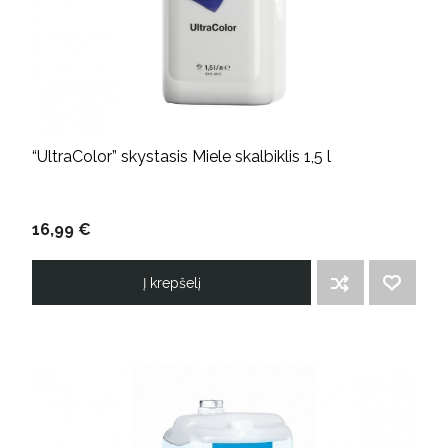
“UltraColor” skystasis Miele skalbiklis 1,5 l
16,99 €
Į krepšelį
ĮTRAUKTI Į PALYGINIMO SĄRAŠĄ
PRIDĖTI Į NORIMŲ PREKIŲ SĄRAŠĄ