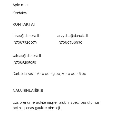
Apie mus
Kontaktai
KONTAKTAI
lukas@daneka.lt
arvydas@daneka.lt
+37067320079
+37060766930
valdas@daneka.lt
+37065295059
Darbo laikas: I-V 10:00-19:00, VI 10:00-16:00
NAUJIENLAIŠKIS
Užsiprenumeruokite naujienlaiškį ir spec. pasiūlymus
bei naujienas gaukite pirmieji!