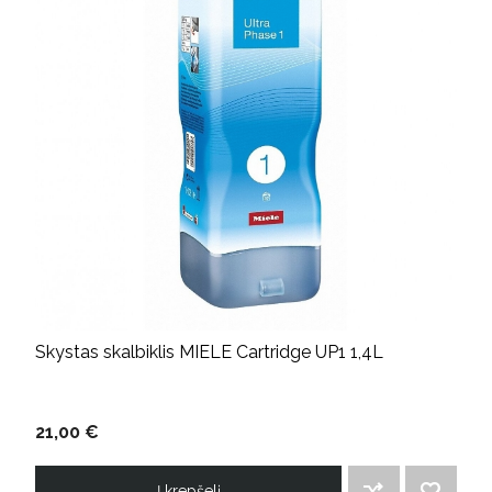
Skystas skalbiklis MIELE Cartridge UP1 1,4L
21,00 €
Į krepšelį
ĮTRAUKTI Į PALYGINIMO SĄRAŠĄ
PRIDĖTI Į NORIMŲ PREKIŲ SĄRAŠĄ