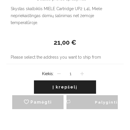
Skystas skalbiklis MIELE Cartridge UP2 1,4L Miele
nepriekaištingas dėmių šalinimas net žemoje
temperatūroje.
21,00 €
Please select the address you want to ship from
Kiekis:
Į krepšelį
Pamėgti
Palyginti