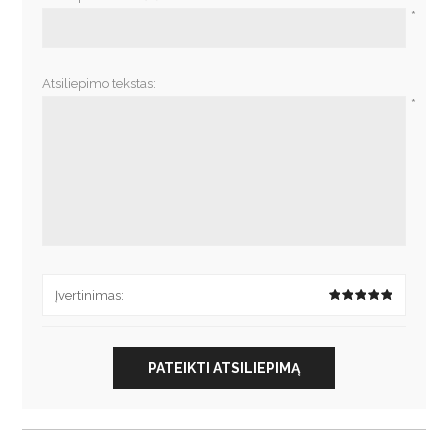
*
Atsiliepimo tekstas:
*
Įvertinimas:
PATEIKTI ATSILIEPIMĄ