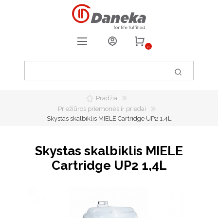
0
REGISTRUOTIS
PRISIJUNGTI
Pradžia
0
PATIKUSIOS PREKĖS
Priežiūros priemonės ir priedai
Skystas skalbiklis MIELE Cartridge UP2 1,4L
Skystas skalbiklis MIELE
Cartridge UP2 1,4L