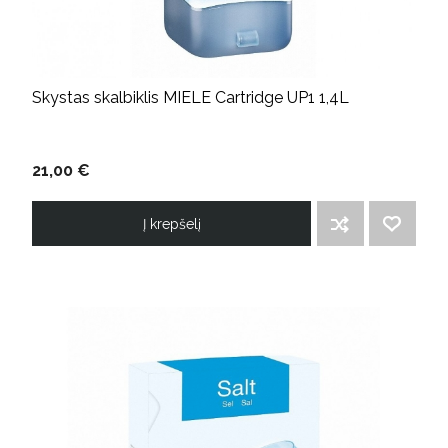
Skystas skalbiklis MIELE Cartridge UP1 1,4L
21,00 €
Į krepšelį
ĮTRAUKTI Į PALYGINIMO SĄRAŠĄ
PRIDĖTI Į NORIMŲ PREKIŲ SĄRAŠĄ