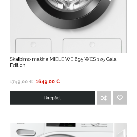
Skalbimo mašina MIELE WEI895 WCS 125 Gala
Edition
1649,00 €
1749,00 €
Į krepšelį
ĮTRAUKTI Į PALYGINIMO SĄRAŠĄ
PRIDĖTI Į NORIMŲ PREKIŲ SĄRAŠĄ