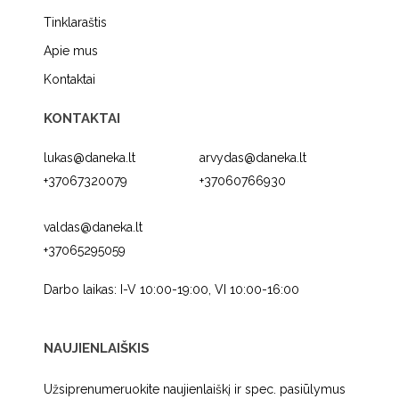
Tinklaraštis
Apie mus
Kontaktai
KONTAKTAI
lukas@daneka.lt
arvydas@daneka.lt
+37067320079
+37060766930
valdas@daneka.lt
+37065295059
Darbo laikas: I-V 10:00-19:00, VI 10:00-16:00
NAUJIENLAIŠKIS
Užsiprenumeruokite naujienlaiškį ir spec. pasiūlymus