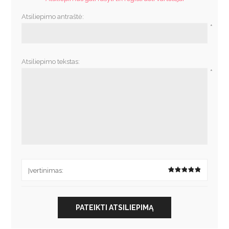
Atsiliepimo antraštė:
*
Atsiliepimo tekstas:
*
Įvertinimas:
PATEIKTI ATSILIEPIMĄ