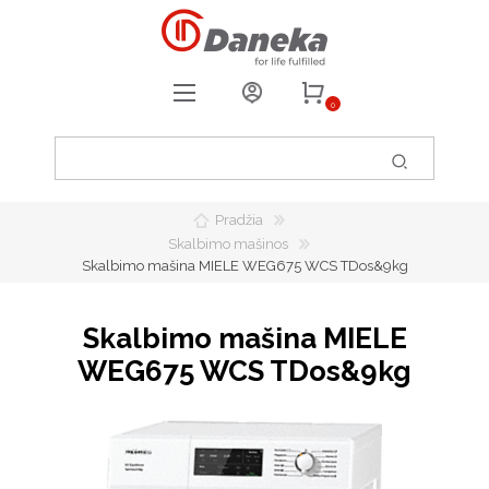
0
REGISTRUOTIS
PRISIJUNGTI
Pradžia
0
PATIKUSIOS PREKĖS
Skalbimo mašinos
Skalbimo mašina MIELE WEG675 WCS TDos&9kg
Skalbimo mašina MIELE
WEG675 WCS TDos&9kg