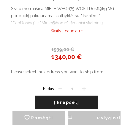
Skalbimo mašina MIELE WEG675 WCS TDos&9kg W1
per priekį pakraunama skalbyklė: su “TwinDos”,
“CapDosing” ir “Miele@home” išmaniai skalbinių
priežiūrai.
Skaityti daugiau +
1539,00 €
1340,00 €
Please select the address you want to ship from
Kiekis:
Į krepšelį
Pamėgti
Palyginti