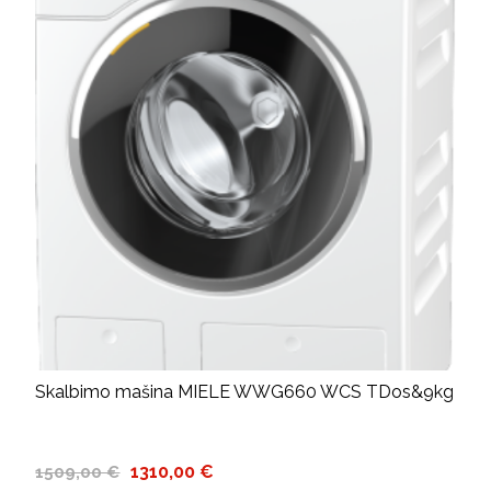
Skalbimo mašina MIELE WWG660 WCS TDos&9kg
1310,00 €
1509,00 €