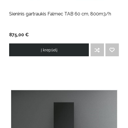
Sieninis gartraukis Falmec TAB 60 cm, 800m3/h
875,00 €
Į krepšelį
ĮTRAUKTI Į PALYGINIMO SĄRAŠĄ
PRIDĖTI Į NORIMŲ PREKIŲ SĄRAŠĄ