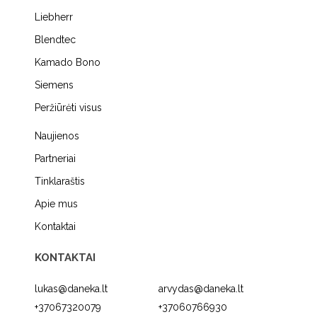
Liebherr
Blendtec
Kamado Bono
Siemens
Peržiūrėti visus
Naujienos
Partneriai
Tinklaraštis
Apie mus
Kontaktai
KONTAKTAI
lukas@daneka.lt
arvydas@daneka.lt
+37067320079
+37060766930