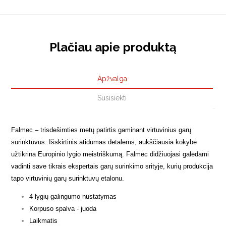
Plačiau apie produktą
Apžvalga
Susisiekti
Falmec – trisdešimties metų patirtis gaminant virtuvinius garų
surinktuvus. Išskirtinis atidumas detalėms, aukščiausia kokybė
užtikrina Europinio lygio meistriškumą. Falmec didžiuojasi galėdami
vadinti save tikrais ekspertais garų surinkimo srityje, kurių produkcija
tapo virtuvinių garų surinktuvų etalonu.
4 lygių galingumo nustatymas
Korpuso spalva - juoda
Laikmatis