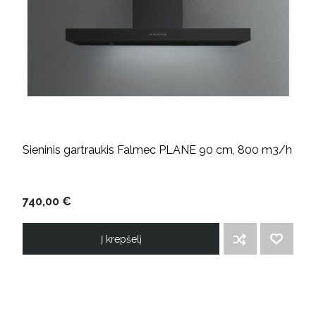
Sieninis gartraukis Falmec PLANE 90 cm, 800 m3/h
740,00 €
Į krepšelį
ĮTRAUKTI Į PALYGINIMO SĄRAŠĄ
PRIDĖTI Į NORIMŲ PREKIŲ SĄRAŠĄ