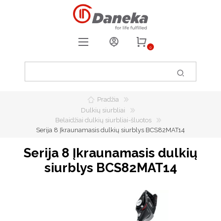
0
REGISTRUOTIS
PRISIJUNGTI
Pradžia
0
PATIKUSIOS PREKĖS
Dulkių siurbliai
Belaidžiai dulkių siurbliai-šluotos
Serija 8 Įkraunamasis dulkių siurblys BCS82MAT14
Serija 8 Įkraunamasis dulkių
siurblys BCS82MAT14