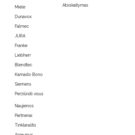
Atsiskaitymas
Miele
Dunavox
Falmec
JURA
Franke
Liebherr
Blendtec
Kamado Bono
Siemens
Peržiūrėti visus
Naujienos
Partneriai
Tinklaraštis
Apie mus