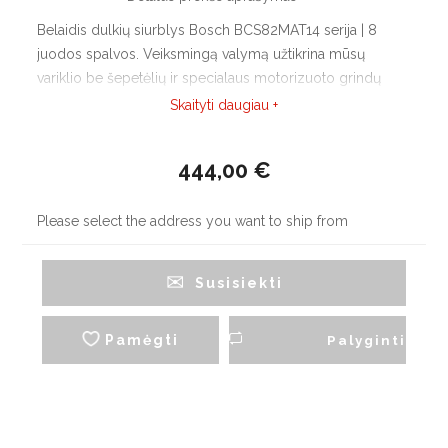
Belaidis dulkių siurblys Bosch BCS82MAT14 serija | 8
juodos spalvos. Veiksmingą valymą užtikrina mūsų
variklio be šepetėlių ir specialaus motorizuoto grindų
antgalio derinys. Ilgesnis veikimo laikas: dėl keičiamo
Skaityti daugiau +
akumuliatorių bloko, jei reikia, siurblys gali būti ilgiau
naudojamas be pertraukos.
444,00 €
Please select the address you want to ship from
Susisiekti
Pamėgti
Palyginti