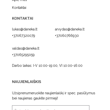
Kontaktai
KONTAKTAI
lukas@daneka.lt
arvydas@daneka.lt
+37067320079
+37060766930
valdas@daneka.lt
+37065295059
Darbo laikas: I-V 10:00-19:00, VI 10:00-16:00
NAUJIENLAIŠKIS
Užsiprenumeruokite naujienlaiškį ir spec. pasiūlymus
bei naujienas gaukite pirmieji!