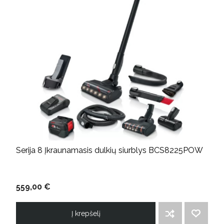
Serija 8 Įkraunamasis dulkių siurblys BCS8225POW
559,00 €
Į krepšelį
ĮTRAUKTI Į PALYGINIMO SĄRAŠĄ
PRIDĖTI Į NORIMŲ PREKIŲ SĄRAŠĄ