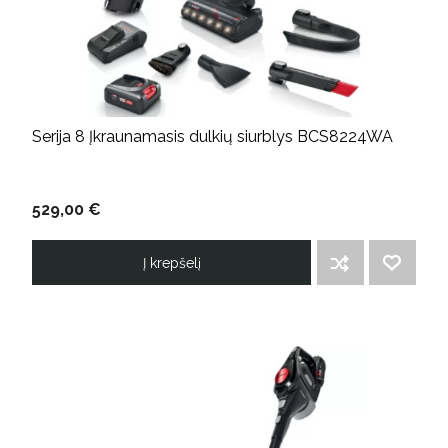
Serija 8 Įkraunamasis dulkių siurblys BCS8224WA
529,00 €
Į krepšelį
ĮTRAUKTI Į PALYGINIMO SĄRAŠĄ
PRIDĖTI Į NORIMŲ PREKIŲ SĄRAŠĄ