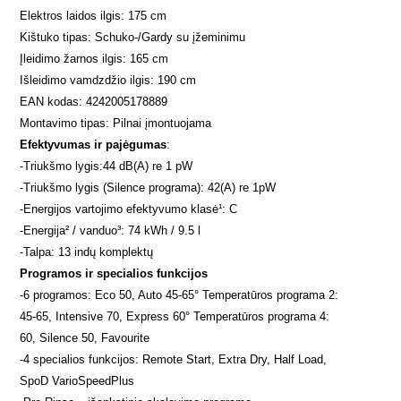
Elektros laidos ilgis: 175 cm
Kištuko tipas: Schuko-/Gardy su įžeminimu
Įleidimo žarnos ilgis: 165 cm
Išleidimo vamdzdžio ilgis: 190 cm
EAN kodas: 4242005178889
Montavimo tipas: Pilnai įmontuojama
Efektyvumas ir pajėgumas
:
-
Triukšmo lygis:
44 dB(A) re 1 pW
-
Triukšmo lygis (Silence programa): 42(A) re 1pW
-
Energijos vartojimo efektyvumo klasė¹: C
-
Energija² / vanduo³: 74 kWh / 9.5 l
-
Talpa: 13 indų komplektų
Programos ir specialios funkcijos
-
6 programos: Eco 50, Auto 45-65° Temperatūros programa 2:
45-65, Intensive 70, Express 60° Temperatūros programa 4:
60, Silence 50, Favourite
-
4 specialios funkcijos: Remote Start, Extra Dry, Half Load,
SpoD VarioSpeedPlus