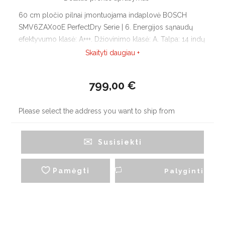
60 cm pločio pilnai įmontuojama indaplovė BOSCH
SMV6ZAX00E PerfectDry Serie | 6. Energijos sąnaudų
efektyvumo klasė: A+++. Džiovinimo klasė: A. Talpa: 14 indų
komplektų. Zeolith® - džiovinimas. Home Connect
Skaityti daugiau +
įgalinta per WLAN.
799,00 €
Please select the address you want to ship from
Susisiekti
Pamėgti
Palyginti