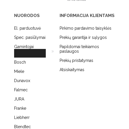
NUORODOS
INFORMACIJA KLIENTAMS
El. parduotuvė
Pirkimo pardavimo taisyklės
Spec. pasiūlymai
Prekių garantija ir sąlygos
Gamintojai
Papildomai teikiamos
paslaugos
Prekių pristatymas
Bosch
Atsiskaitymas
Miele
Dunavox
Falmec
JURA
Franke
Liebherr
Blendtec