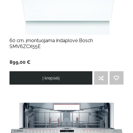
60 cm. įmontuojama indaplovė Bosch
SMV6ZCX55E
899,00 €
Į krepšelį
ĮTRAUKTI Į PALYGINIMO SĄRAŠĄ
PRIDĖTI Į NORIMŲ PREKIŲ SĄRAŠĄ