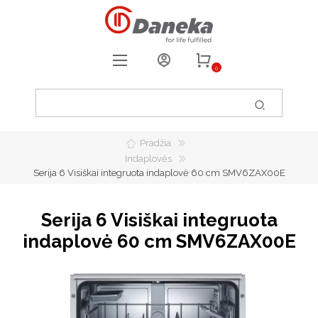
0
REGISTRUOTIS
PRISIJUNGTI
Pradžia
0
PATIKUSIOS PREKĖS
Indaplovės
Serija 6 Visiškai integruota indaplovė 60 cm SMV6ZAX00E
Serija 6 Visiškai integruota
indaplovė 60 cm SMV6ZAX00E