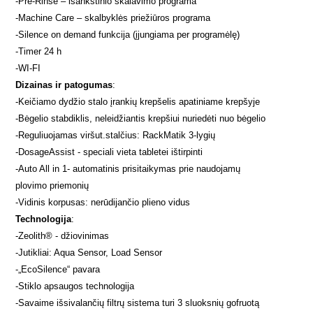
-
Pre-Rinse – išankstinio skalavimo programa
-
Machine Care – skalbyklės priežiūros programa
-
Silence on demand funkcija (įjungiama per programėlę)
-
Timer 24 h
-
WI-FI
Dizainas ir patogumas
:
-
Keičiamo dydžio stalo įrankių krepšelis apatiniame krepšyje
-
Bėgelio stabdiklis, neleidžiantis krepšiui nuriedėti nuo bėgelio
-
Reguliuojamas viršut.stalčius: RackMatik 3-lygių
-
DosageAssist - speciali vieta tabletei ištirpinti
-
Auto All in 1- automatinis prisitaikymas prie naudojamų
plovimo priemonių
-
Vidinis korpusas: nerūdijančio plieno vidus
Technologija
:
-
Zeolith® - džiovinimas
-
Jutikliai: Aqua Sensor, Load Sensor
-
„EcoSilence“ pavara
-
Stiklo apsaugos technologija
-
Savaime išsivalančių filtrų sistema turi 3 sluoksnių gofruotą