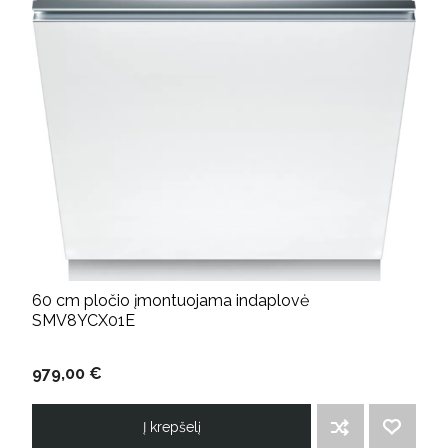
60 cm pločio įmontuojama indaplovė
SMV8YCX01E
979,00 €
Į krepšelį
ĮTRAUKTI Į PALYGINIMO SĄRAŠĄ
PRIDĖTI Į NORIMŲ PREKIŲ SĄRAŠĄ