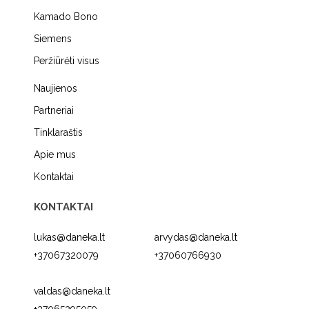
Kamado Bono
Siemens
Peržiūrėti visus
Naujienos
Partneriai
Tinklaraštis
Apie mus
Kontaktai
KONTAKTAI
lukas@daneka.lt
arvydas@daneka.lt
+37067320079
+37060766930
valdas@daneka.lt