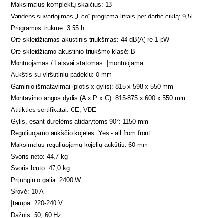
Maksimalus komplektų skaičius: 13
Vandens suvartojimas „Eco“ programa litrais per darbo ciklą: 9,5l
Programos trukmė: 3:55 h
Ore skleidžiamas akustinis triukšmas: 44 dB(A) re 1 pW
Ore skleidžiamo akustinio triukšmo klasė: B
Montuojamas / Laisvai statomas: Įmontuojama
Aukštis su viršutiniu padėklu: 0 mm
Gaminio išmatavimai (plotis x gylis): 815 x 598 x 550 mm
Montavimo angos dydis (A x P x G): 815-875 x 600 x 550 mm
Atitikties sertifikatai: CE, VDE
Gylis, esant durelėms atidarytoms 90°: 1150 mm
Reguliuojamo aukščio kojelės: Yes - all from front
Maksimalus reguliuojamų kojelių aukštis: 60 mm
Svoris neto: 44,7 kg
Svoris bruto: 47,0 kg
Prijungimo galia: 2400 W
Srovė: 10 A
Įtampa: 220-240 V
Dažnis: 50; 60 Hz