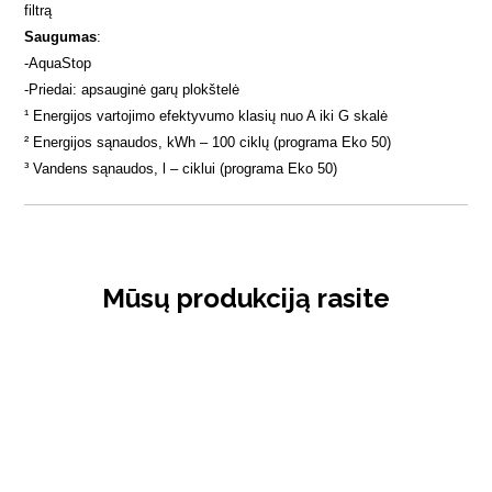
filtrą
Saugumas
:
-
AquaStop
-
Priedai: apsauginė garų plokštelė
¹ Energijos vartojimo efektyvumo klasių nuo A iki G skalė
² Energijos sąnaudos, kWh – 100 ciklų (programa Eko 50)
³ Vandens sąnaudos, l – ciklui (programa Eko 50
)
Mūsų produkciją rasite