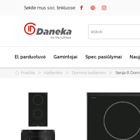
Sekite mus soc. tinkluose:
El. parduotuvė
Gamintojai
Spec. pasiūlymai
Nauj
Pradžia
Kaitlentės
Domino kaitlentės
Serija 6 Dom
Bosch
Kaitlentės
Įmontuojami kavos
aparatai
Miele
Indukcinės kaitlentės
Dunavox
Dujinės kaitlentės
Elektrinės kaitlentės
Falmec
Domino kaitlentės
JURA
Kaitlenčių priedai