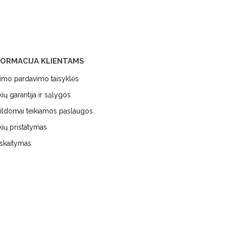
FORMACIJA KLIENTAMS
kimo pardavimo taisyklės
kių garantija ir sąlygos
ildomai teikiamos paslaugos
kių pristatymas
iskaitymas