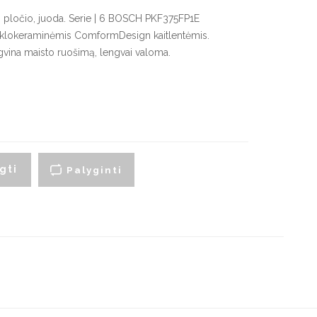
artraukių priedai
m pločio, juoda. Serie | 6 BOSCH PKF375FP1E
klokeraminėmis ComformDesign kaitlentėmis.
ngvina maisto ruošimą, lengvai valoma.
yno šaldytuvai
Smulki virtuvės technika
montuojami vyno
Virduliai ir skrudintuvai
aldytuvai
Smulkintuvai
aisvai pastatomi vyno
aldytuvai
Trintuvai
Elektriniai griliai
gti
Palyginti