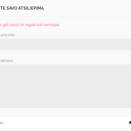
TE SAVO ATSILIEPIMĄ
 gali rašyti tik registruoti vartotojai
 antraštė:
tekstas:
as: