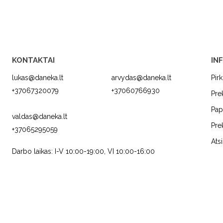
KONTAKTAI
IN
lukas@daneka.lt
arvydas@daneka.lt
Pir
+37067320079
+37060766930
Pre
Pap
valdas@daneka.lt
Pre
+37065295059
C
JURA
FRANKE
Ats
Darbo laikas: I-V 10:00-19:00, VI 10:00-16:00