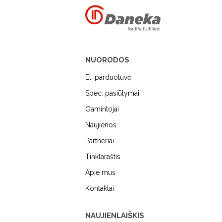
NUORODOS
El. parduotuvė
Spec. pasiūlymai
Gamintojai
Naujienos
MIELE
DUNAVOX
FALME
Partneriai
Tinklaraštis
Apie mus
Kontaktai
NAUJIENLAIŠKIS