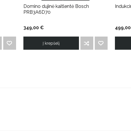
Domino dujinė kaitlentė Bosch
Indukc
PRB3A6D70
349,00 €
499,00
Į krepšelį
PRIDĖTI Į NORIMŲ PREKIŲ SĄRAŠĄ
ĮTRAUKTI Į PALYGINIMO SĄRAŠĄ
PRIDĖTI Į NORIMŲ PREKIŲ SĄRAŠĄ