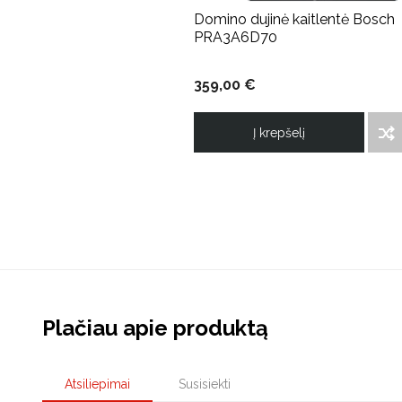
Domino dujinė kaitlentė Bosch
PRA3A6D70
359,00 €
Į krepšelį
ĮTRAUKTI Į PALYGINIMO SĄRAŠĄ
Plačiau apie produktą
Atsiliepimai
Susisiekti