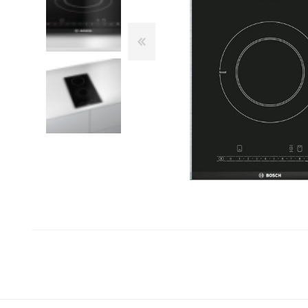
Franke
Liebherr
Blendtec
Dulkių siurbliai
Šaldytuvai ir šaldikliai
Belaidžiai dulkių siurbliai-
Laisvai pastatomi
Kamado Bono
šluotos
šaldytuvai
Siemens
Siurbliai robotai
Įmontuojami šaldytuvai
Silverline
Dulkių siurblių priedai
Dviduriai šaldytuvai
Dulkių siurbliai klasikiniai
Šaldikliai
Scanberg
Bora
Priežiūros priemonės ir
Kepsninės
priedai
Kepsninių priedai