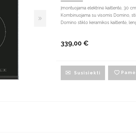
G
Įmontuojama elektrinė kaitlentė, 30 c
Kombinuojama su visomis Domino, sti
Indaplovės
Domino stiklo keramikos kaitlentė, le
Džiovyklės
V
Įmontuojamos indaplovės
Džiovyklių priedai
Į
š
Pastatomos indaplovės
339,00 €
L
Indaplovių priedai
š
Pamė
Susisiekti
Maišytuvai
Plautuvės