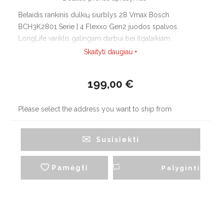
Belaidis rankinis dulkių siurblys 28 Vmax Bosch
BCH3K2801 Serie | 4 Flexxo Gen2 juodos spalvos.
LongLife variklis galingam darbui bei ilgalaikiam
naudojimui. Bosch ličio jonų technologija: patvarios ir
Skaityti daugiau +
galingos įkraunamos baterijos, itin ilgas veikimo laikas bei
greitas įkrovimas.
199,00 €
Please select the address you want to ship from
Susisiekti
Pamėgti
Palyginti