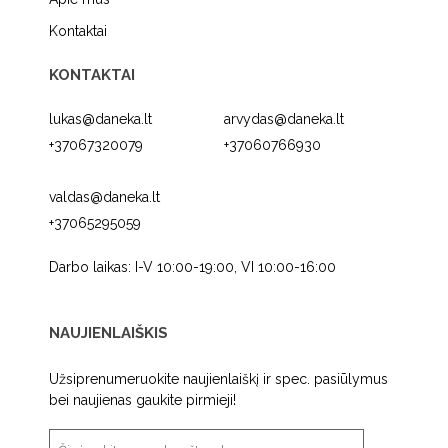
Kontaktai
KONTAKTAI
lukas@daneka.lt
arvydas@daneka.lt
+37067320079
+37060766930
valdas@daneka.lt
+37065295059
Darbo laikas: I-V 10:00-19:00, VI 10:00-16:00
NAUJIENLAIŠKIS
Užsiprenumeruokite naujienlaiškį ir spec. pasiūlymus
bei naujienas gaukite pirmieji!