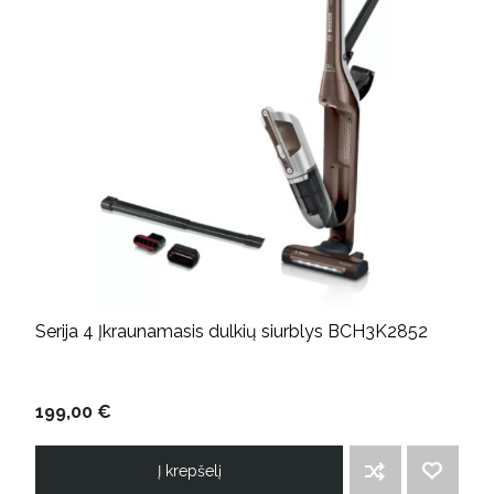
Serija 4 Įkraunamasis dulkių siurblys BCH3K2852
199,00 €
Į krepšelį
ĮTRAUKTI Į PALYGINIMO SĄRAŠĄ
PRIDĖTI Į NORIMŲ PREKIŲ SĄRAŠĄ