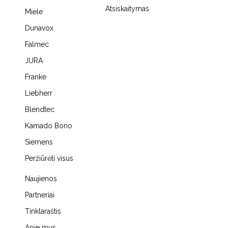
Atsiskaitymas
Miele
Dunavox
Falmec
JURA
Franke
Liebherr
Blendtec
Kamado Bono
Siemens
Peržiūrėti visus
Naujienos
Partneriai
Tinklaraštis
Apie mus