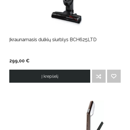
Įkraunamasis dulkių siurblys BCH625LTD
299,00 €
Į krepšelį
ĮTRAUKTI Į PALYGINIMO SĄRAŠĄ
PRIDĖTI Į NORIMŲ PREKIŲ SĄRAŠĄ