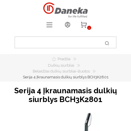
0
REGISTRUOTIS
PRISIJUNGTI
Pradžia
0
PATIKUSIOS PREKĖS
Dulkių siurbliai
Belaidžiai dulkių siurbliai-šluotos
Serija 4 Įkraunamasis dulkių siurblys BCH3K2801
Serija 4 Įkraunamasis dulkių
siurblys BCH3K2801