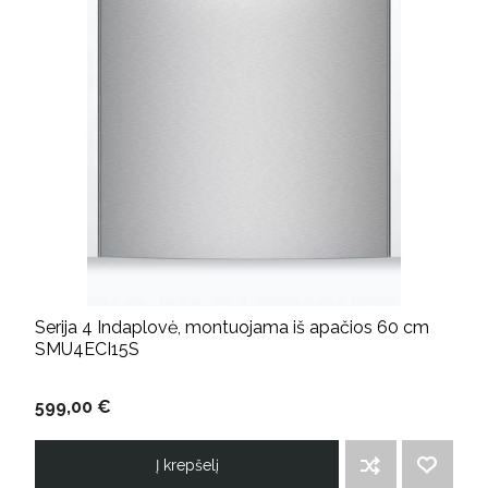
Serija 4 Indaplovė, montuojama iš apačios 60 cm
SMU4ECI15S
599,00 €
Į krepšelį
ĮTRAUKTI Į PALYGINIMO SĄRAŠĄ
PRIDĖTI Į NORIMŲ PREKIŲ SĄRAŠĄ