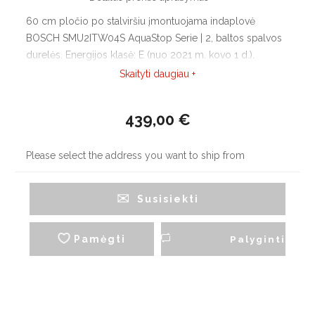
60 cm pločio po stalviršiu įmontuojama indaplovė
BOSCH SMU2ITW04S AquaStop Serie | 2, baltos spalvos
durelės. Energijos klasė: E (nuo 2021 m. kovo 1 d.).
Džiovinimo klasė: A. Talpa: 12 indų komplektų. Home
Skaityti daugiau +
Connect įgalinta per WLAN. 6 programos: Eco 50 °C,
Auto 45-65 °C, Intensive 70 °C, Express 65 °C, Glass 40 °C,
439,00 €
Pre-Rinse.
Please select the address you want to ship from
Susisiekti
Pamėgti
Palyginti