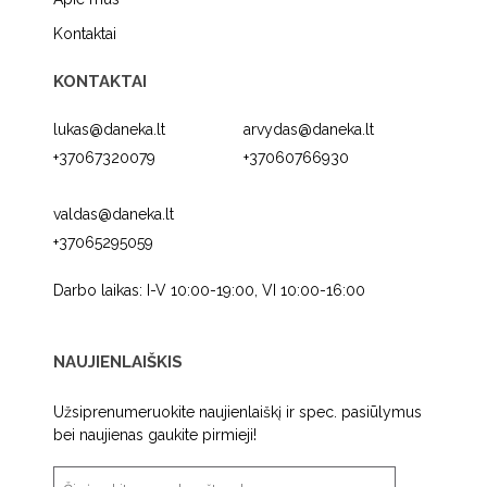
Kontaktai
KONTAKTAI
lukas@daneka.lt
arvydas@daneka.lt
+37067320079
+37060766930
valdas@daneka.lt
+37065295059
Darbo laikas: I-V 10:00-19:00, VI 10:00-16:00
NAUJIENLAIŠKIS
Užsiprenumeruokite naujienlaiškį ir spec. pasiūlymus
bei naujienas gaukite pirmieji!