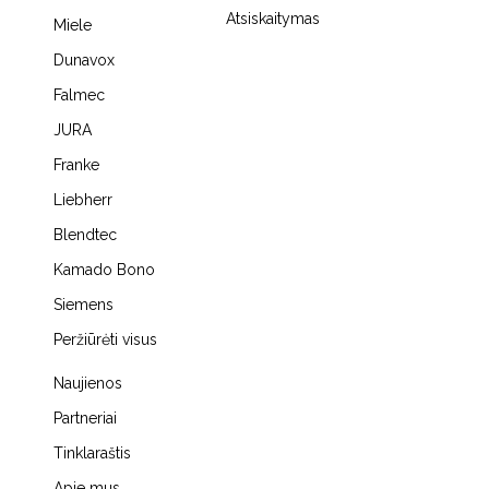
Atsiskaitymas
Miele
Dunavox
Falmec
JURA
Franke
Liebherr
Blendtec
Kamado Bono
Siemens
Peržiūrėti visus
Naujienos
Partneriai
Tinklaraštis
Apie mus