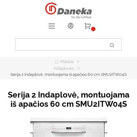
0
REGISTRUOTIS
PRISIJUNGTI
Pradžia
0
PATIKUSIOS PREKĖS
Indaplovės
Serija 2 Indaplovė, montuojama iš apačios 60 cm SMU2ITW04S
Serija 2 Indaplovė, montuojama
iš apačios 60 cm SMU2ITW04S