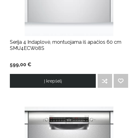
Serija 4 Indaplovė, montuojama iš apačios 60 cm
SMU4ECW08S
599,00 €
Į krepšelį
ĮTRAUKTI Į PALYGINIMO SĄRAŠĄ
PRIDĖTI Į NORIMŲ PREKIŲ SĄRAŠĄ