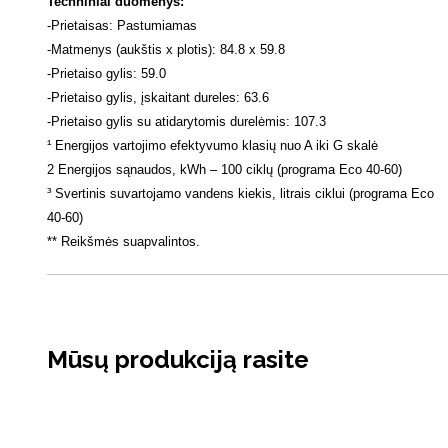
Techniniai duomenys
:
-
Prietaisas: Pastumiamas
-
Matmenys (aukštis x plotis): 84.8 x 59.8
-
Prietaiso gylis: 59.0
-
Prietaiso gylis, įskaitant dureles: 63.6
-
Prietaiso gylis su atidarytomis durelėmis: 107.3
¹ Energijos vartojimo efektyvumo klasių nuo A iki G skalė
2 Energijos sąnaudos, kWh – 100 ciklų (programa Eco 40-60)
³ Svertinis suvartojamo vandens kiekis, litrais ciklui (programa Eco
40-60)
** Reikšmės suapvalintos.
Mūsų produkciją rasite