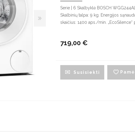
G
Serie | 6 Skalbyklė BOSCH WGG244AL
Skalbinių talpa: 9 kg. Energijos sąna
Indaplovės
skaičius: 1400 aps./min. „EcoSilence“ pav
Džiovyklės
V
Įmontuojamos indaplovės
Džiovyklių priedai
Į
š
Pastatomos indaplovės
719,00 €
L
Indaplovių priedai
š
Pamė
Susisiekti
Maišytuvai
Plautuvės