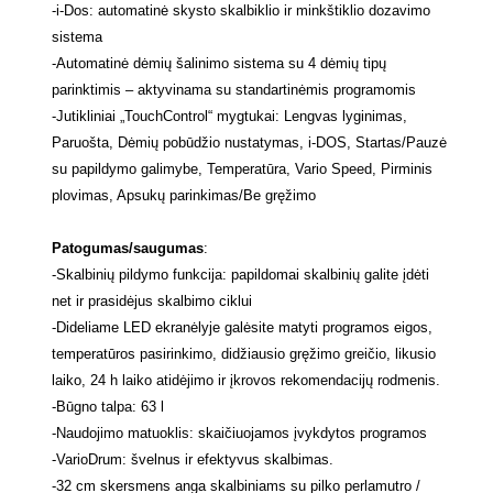
-
i-Dos: automatinė skysto skalbiklio ir minkštiklio dozavimo
sistema
-
Automatinė dėmių šalinimo sistema su 4 dėmių tipų
parinktimis – aktyvinama su standartinėmis programomis
-
Jutikliniai „TouchControl“ mygtukai: Lengvas lyginimas,
Paruošta, Dėmių pobūdžio nustatymas, i-DOS, Startas/Pauzė
su papildymo galimybe, Temperatūra, Vario Speed, Pirminis
plovimas, Apsukų parinkimas/Be gręžimo
Patogumas/saugumas
:
-
Skalbinių pildymo funkcija: papildomai skalbinių galite įdėti
net ir prasidėjus skalbimo ciklui
-
Dideliame LED ekranėlyje galėsite matyti programos eigos,
temperatūros pasirinkimo, didžiausio gręžimo greičio, likusio
laiko, 24 h laiko atidėjimo ir įkrovos rekomendacijų rodmenis.
-
Būgno talpa: 63 l
-
Naudojimo matuoklis: skaičiuojamos įvykdytos programos
-
VarioDrum: švelnus ir efektyvus skalbimas.
-
32 cm skersmens anga skalbiniams su pilko perlamutro /