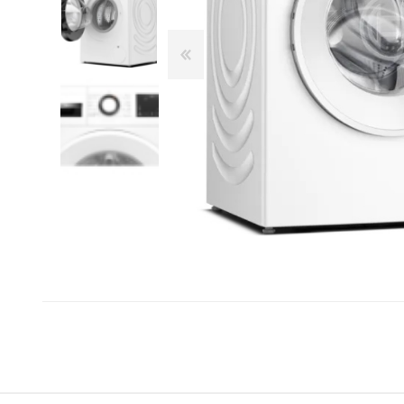
Franke
Liebherr
Blendtec
Dulkių siurbliai
Šaldytuvai ir šaldikliai
Belaidžiai dulkių siurbliai-
Laisvai pastatomi
Kamado Bono
šluotos
šaldytuvai
Siemens
Siurbliai robotai
Įmontuojami šaldytuvai
Silverline
Dulkių siurblių priedai
Dviduriai šaldytuvai
Dulkių siurbliai klasikiniai
Šaldikliai
Scanberg
Bora
Priežiūros priemonės ir
Kepsninės
priedai
Kepsninių priedai