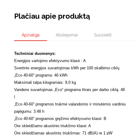
Plačiau apie produktą
Apžvalga
Atsiliepimai
Susisiekti
Techniniai duomenys:
Energijos vartojimo efektyvumo klasė : A
Svertinis energijos suvartojimas kWh per 100 skalbimo ciklų
„Eco 40-60“ programa: 46 kWh
Maksimali talpa kilogramais: 9,0 kg
Vandens suvartojimas „Eco“ programa litrais per darbo ciklą: 48
l
„Eco 40-60“ programos trukmė valandomis ir minutėmis vardiniu
pajėgumu: 3:48 h
„Eco 40-60“ programos gręžimo efektyvumo klasė: B
Ore skleidžiamo akustinio triukšmo klasė: A
Ore skleidžiamas akustinis triukšmas: 71 dB(A) re 1 pW