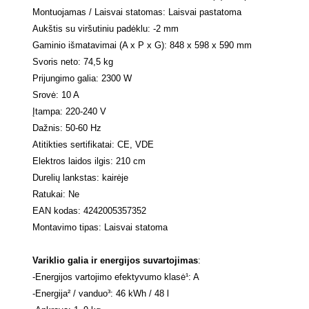
Montuojamas / Laisvai statomas: Laisvai pastatoma
Aukštis su viršutiniu padėklu: -2 mm
Gaminio išmatavimai (A x P x G): 848 x 598 x 590 mm
Svoris neto: 74,5 kg
Prijungimo galia: 2300 W
Srovė: 10 A
Įtampa: 220-240 V
Dažnis: 50-60 Hz
Atitikties sertifikatai: CE, VDE
Elektros laidos ilgis: 210 cm
Durelių lankstas: kairėje
Ratukai: Ne
EAN kodas: 4242005357352
Montavimo tipas: Laisvai statoma
Variklio galia ir energijos suvartojimas
:
-
Energijos vartojimo efektyvumo klasė¹: A
-
Energija² / vanduo³: 46 kWh / 48 l