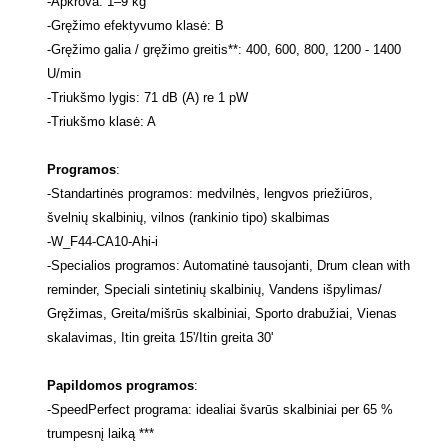
-
Apkrova: 1–9 kg
-
Gręžimo efektyvumo klasė: B
-
Gręžimo galia / gręžimo greitis**: 400, 600, 800, 1200 - 1400
U/min
-
Triukšmo lygis: 71 dB (A) re 1 pW
-
Triukšmo klasė: A
Programos
:
-
Standartinės programos: medvilnės, lengvos priežiūros,
švelnių skalbinių, vilnos (rankinio tipo) skalbimas
-
W_F44-CA10-Ahi-i
-
Specialios programos: Automatinė tausojanti, Drum clean with
reminder, Speciali sintetinių skalbinių, Vandens išpylimas/
Gręžimas, Greita/mišrūs skalbiniai, Sporto drabužiai, Vienas
skalavimas, Itin greita 15'/Itin greita 30'
Papildomos programos
:
-
SpeedPerfect programa: idealiai švarūs skalbiniai per 65 %
trumpesnį laiką ***