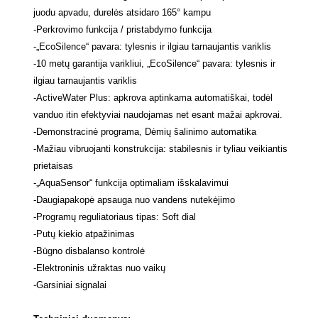
juodu apvadu, durelės atsidaro 165° kampu
-
Perkrovimo funkcija / pristabdymo funkcija
-
„EcoSilence“ pavara: tylesnis ir ilgiau tarnaujantis variklis
-
10 metų garantija varikliui, „EcoSilence“ pavara: tylesnis ir
ilgiau tarnaujantis variklis
-
ActiveWater Plus: apkrova aptinkama automatiškai, todėl
vanduo itin efektyviai naudojamas net esant mažai apkrovai.
-
Demonstracinė programa, Dėmių šalinimo automatika
-
Mažiau vibruojanti konstrukcija: stabilesnis ir tyliau veikiantis
prietaisas
-
„AquaSensor“ funkcija optimaliam išskalavimui
-
Daugiapakopė apsauga nuo vandens nutekėjimo
-
Programų reguliatoriaus tipas: Soft dial
-
Putų kiekio atpažinimas
-
Būgno disbalanso kontrolė
-
Elektroninis užraktas nuo vaikų
-
Garsiniai signalai