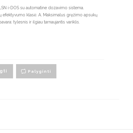
artraukių priedai
SN i-DOS su automatine dozavimo sistema.
udų efektyvumo klasė: A. Maksimalus gręžimo apsukų
ara: tylesnis ir ilgiau tarnaujantis variklis.
yno šaldytuvai
Smulki virtuvės technika
montuojami vyno
Virduliai ir skrudintuvai
aldytuvai
Smulkintuvai
aisvai pastatomi vyno
aldytuvai
Trintuvai
Elektriniai griliai
gti
Palyginti