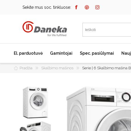
Sekite mus soc. tinkluose:
El. parduotuvė
Gamintojai
Spec. pasiūlymai
Nauj
Pradžia
Skalbimo mašinos
Serie | 6 Skalbimo mašin
Bosch
Kaitlentės
Įmontuojami kavos
aparatai
Miele
Indukcinės kaitlentės
Dunavox
Dujinės kaitlentės
Elektrinės kaitlentės
Falmec
Domino kaitlentės
JURA
Kaitlenčių priedai