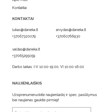
Kontaktai
KONTAKTAI
lukas@daneka.lt
arvydas@daneka.lt
+37067320079
+37060766930
valdas@daneka.lt
+37065295059
Darbo laikas: I-V 10:00-19:00, VI 10:00-16:00
NAUJIENLAIŠKIS
Užsiprenumeruokite naujienlaiškį ir spec. pasiūlymus
bei naujienas gaukite pirmieji!