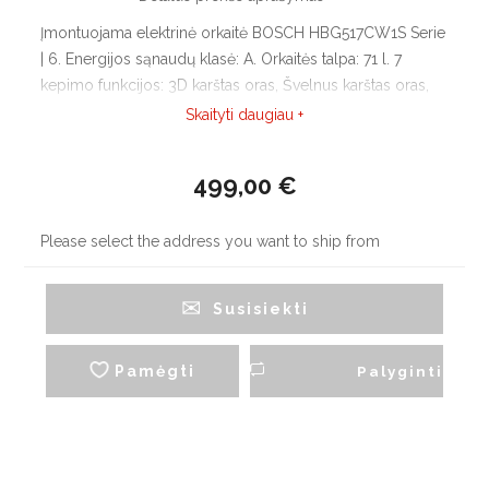
Įmontuojama elektrinė orkaitė BOSCH HBG517CW1S Serie
| 6. Energijos sąnaudų klasė: A. Orkaitės talpa: 71 l. 7
kepimo funkcijos: 3D karštas oras, Švelnus karštas oras,
Įprastinis kaitinimas viršus/apačia, Didelis grilis, Grilis su
Skaityti daugiau +
ventiliatoriumi, Picos funkcija, Apatinis kaitinimas.
499,00 €
Please select the address you want to ship from
Susisiekti
Pamėgti
Palyginti