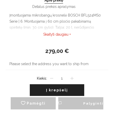
Apie prekę
Detalus prekės aprašymas
Įmontuojama mikrobangų krosnelė BOSCH BFL524MS0
Serie | 6. Montuojama į 60 cm pločio pakabinamą
spintelę (min. 30 cm gylio). Talpa: 20 l, nerūdijančio
plieno paviršius. Besisukanti stiklinė 25,5 cm skersmens
Skaityti daugiau +
lėkštė. Autopilot 7 : Svorio automatika 4 atitirpinimo ir 3
gaminimo programoms.
279,00 €
Please select the address you want to ship from
Kiekis:
Į krepšelį
Pamėgti
Palyginti