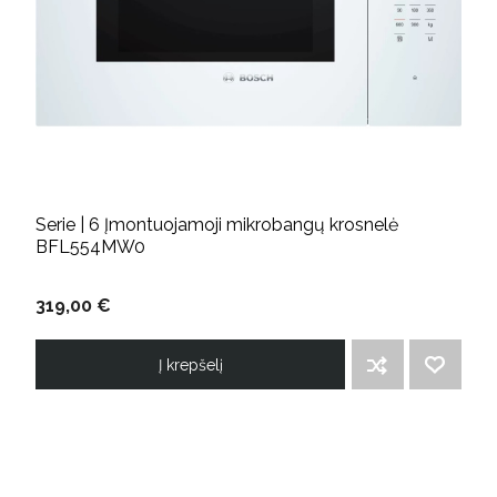
Serie | 6 Įmontuojamoji mikrobangų krosnelė
BFL554MW0
319,00 €
Į krepšelį
ĮTRAUKTI Į PALYGINIMO SĄRAŠĄ
PRIDĖTI Į NORIMŲ PREKIŲ SĄRAŠĄ