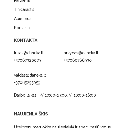
Partneriai
Tinklaraštis
Apie mus
Kontaktai
KONTAKTAI
lukas@daneka.lt
arvydas@daneka.lt
+37067320079
+37060766930
valdas@daneka.lt
+37065295059
Darbo laikas: I-V 10:00-19:00, VI 10:00-16:00
NAUJIENLAIŠKIS
Užsiprenumeruokite naujienlaiškį ir spec. pasiūlymus