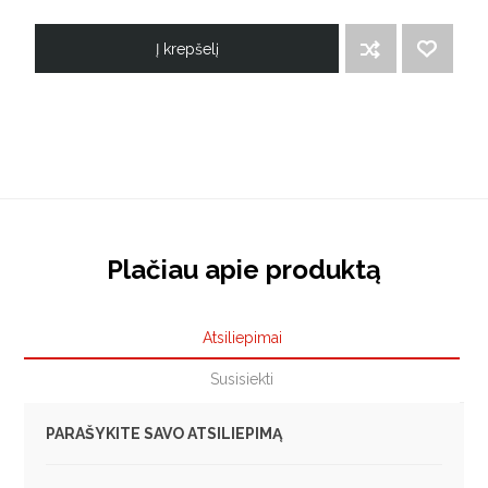
Į krepšelį
ĮTRAUKTI Į PALYGINIMO SĄRAŠĄ
PRIDĖTI Į NORIMŲ PREKIŲ SĄRAŠĄ
Plačiau apie produktą
Atsiliepimai
Susisiekti
PARAŠYKITE SAVO ATSILIEPIMĄ