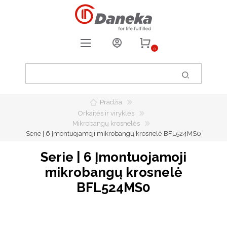
0
REGISTRUOTIS
PRISIJUNGTI
Pradžia
0
PATIKUSIOS PREKĖS
Orkaitės ir viryklės
Mikrobangų krosnelės
Serie | 6 Įmontuojamoji mikrobangų krosnelė BFL524MS0
Serie | 6 Įmontuojamoji
mikrobangų krosnelė
BFL524MS0