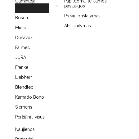
Gamintojai
Papildomai teikiamos
paslaugos
Prekių pristatymas
Bosch
Atsiskaitymas
Miele
Dunavox
Falmec
JURA
Franke
Liebherr
Blendtec
Kamado Bono
Siemens
Peržiūrėti visus
Naujienos