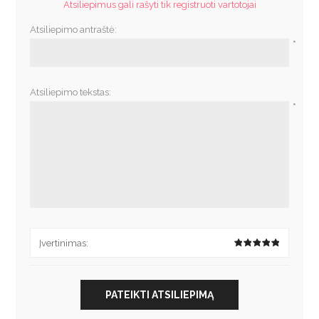
Atsiliepimus gali rašyti tik registruoti vartotojai
Atsiliepimo antraštė:
*
Atsiliepimo tekstas:
*
Įvertinimas:
PATEIKTI ATSILIEPIMĄ