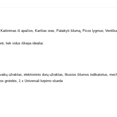
e, Kaitinimas iš apačios, Karštas oras, Palaikyti šilumą, Picos lygmuo, Ventiliuo
ė, tiek vidus iškepa idealiai.
vaikų užraktas, elektroninis durų užraktas, likusios šilumos indikatorius, mec
os grotelės, 1 x Universali kepimo skarda