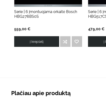
Serie | 6 Įmontuojama orkaitė Bosch
Serie | 6 
HBG278BS0S
HBG517C
559,00 €
479,00 €
Į krepšelį
Į
ĮTRAUKTI Į PALYGINIMO SĄRAŠĄ
PRIDĖTI Į NORIMŲ PREKIŲ SĄRAŠĄ
Plačiau apie produktą