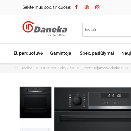
Sekite mus soc. tinkluose:
El. parduotuvė
Gamintojai
Spec. pasiūlymai
Nauj
Pradžia
Orkaitės ir viryklės
Įmontuojamos orkaitės
Bosch
Kaitlentės
Įmontuojami kavos
aparatai
Miele
Indukcinės kaitlentės
Dunavox
Dujinės kaitlentės
Elektrinės kaitlentės
Falmec
Domino kaitlentės
JURA
Kaitlenčių priedai