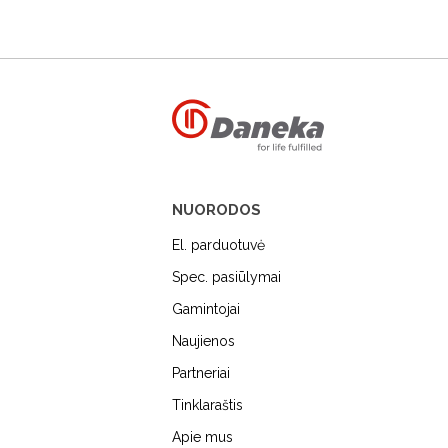
NUORODOS
El. parduotuvė
Spec. pasiūlymai
Gamintojai
Naujienos
MIELE
DUNAVOX
FALME
Partneriai
Tinklaraštis
Apie mus