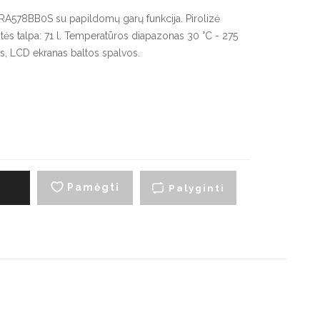
artraukių priedai
HRA578BB0S su papildomų garų funkcija. Pirolizė
aitės talpa: 71 l. Temperatūros diapazonas 30 °C - 275
s, LCD ekranas baltos spalvos.
yno šaldytuvai
Smulki virtuvės technika
montuojami vyno
Virduliai ir skrudintuvai
aldytuvai
Smulkintuvai
aisvai pastatomi vyno
aldytuvai
Trintuvai
Elektriniai griliai
Pamėgti
į
Palyginti