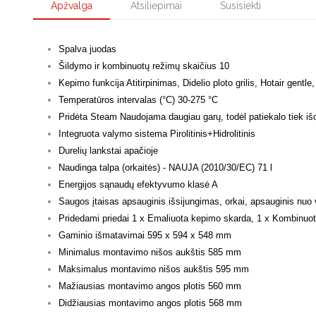
Apžvalga
Atsiliepimai
Susisiekti
Spalva juodas
Šildymo ir kombinuotų režimų skaičius 10
Kepimo funkcija Atitirpinimas, Didelio ploto grilis, Hotair gentl
Temperatūros intervalas (°C) 30-275 °C
Pridėta Steam Naudojama daugiau garų, todėl patiekalo tiek išor
Integruota valymo sistema Pirolitinis+Hidrolitinis
Durelių lankstai apačioje
Naudinga talpa (orkaitės) - NAUJA (2010/30/EC) 71 l
Energijos sąnaudų efektyvumo klasė A
Saugos įtaisas apsauginis išsijungimas, orkai, apsauginis nuo 
Pridedami priedai 1 x Emaliuota kepimo skarda, 1 x Kombinuot
Gaminio išmatavimai 595 x 594 x 548 mm
Minimalus montavimo nišos aukštis 585 mm
Maksimalus montavimo nišos aukštis 595 mm
Mažiausias montavimo angos plotis 560 mm
Didžiausias montavimo angos plotis 568 mm