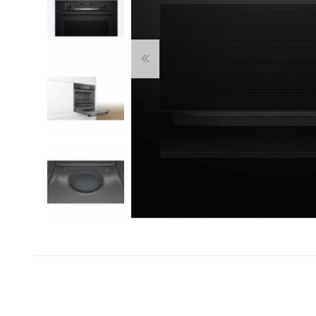
Franke
Liebherr
Blendtec
Dulkių siurbliai
Šaldytuvai ir šaldikliai
Belaidžiai dulkių siurbliai-
Laisvai pastatomi
Kamado Bono
šluotos
šaldytuvai
Siemens
Siurbliai robotai
Įmontuojami šaldytuvai
Silverline
Dulkių siurblių priedai
Dviduriai šaldytuvai
Dulkių siurbliai klasikiniai
Šaldikliai
Scanberg
Bora
Priežiūros priemonės ir
Kepsninės
priedai
Kepsninių priedai