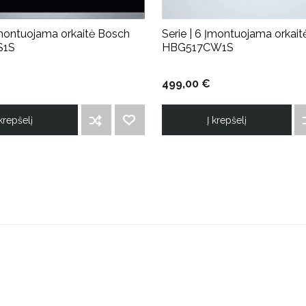
Įmontuojama orkaitė Bosch
Serie | 6 Įmontuojama orkai
S1S
HBG517CW1S
499,00 €
 krepšelį
Į krepšelį
ĮTRAUKTI Į PALYGINIMO SĄRAŠĄ
PRIDĖTI Į NORIMŲ PREKIŲ SĄRAŠĄ
ĮT