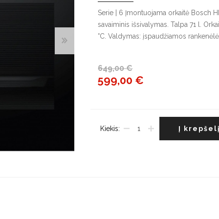
G
Serie | 6 Įmontuojama orkaitė Bosch 
savaiminis išsivalymas. Talpa 71 l. Ork
Indaplovės
°C. Valdymas: įspaudžiamos rankenėlė
Džiovyklės
V
Įmontuojamos indaplovės
Džiovyklių priedai
Į
š
Pastatomos indaplovės
649,00 €
L
599,00 €
Indaplovių priedai
š
Kiekis:
Į krepšel
Maišytuvai
Plautuvės