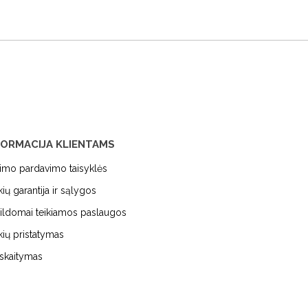
FORMACIJA KLIENTAMS
kimo pardavimo taisyklės
kių garantija ir sąlygos
ildomai teikiamos paslaugos
kių pristatymas
iskaitymas