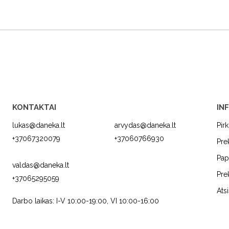
KONTAKTAI
IN
lukas@daneka.lt
arvydas@daneka.lt
Pir
+37067320079
+37060766930
Pre
Pap
valdas@daneka.lt
Pre
+37065295059
C
JURA
FRANKE
Ats
Darbo laikas: I-V 10:00-19:00, VI 10:00-16:00