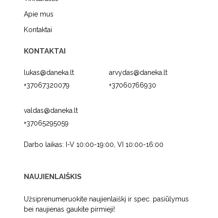
Apie mus
Kontaktai
KONTAKTAI
lukas@daneka.lt
arvydas@daneka.lt
+37067320079
+37060766930
valdas@daneka.lt
+37065295059
Darbo laikas: I-V 10:00-19:00, VI 10:00-16:00
NAUJIENLAIŠKIS
Užsiprenumeruokite naujienlaiškį ir spec. pasiūlymus
bei naujienas gaukite pirmieji!