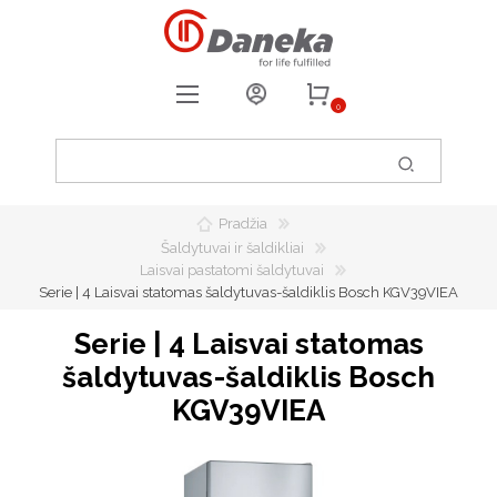
0
REGISTRUOTIS
PRISIJUNGTI
Pradžia
0
PATIKUSIOS PREKĖS
Šaldytuvai ir šaldikliai
Laisvai pastatomi šaldytuvai
Serie | 4 Laisvai statomas šaldytuvas-šaldiklis Bosch KGV39VIEA
Serie | 4 Laisvai statomas
šaldytuvas-šaldiklis Bosch
KGV39VIEA