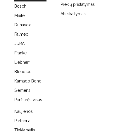
Prekių pristatymas
Bosch
Atsiskaitymas
Miele
Dunavox
Falmec
JURA
Franke
Liebherr
Blendtec
Kamado Bono
Siemens
Peržiūrėti visus
Naujienos
Partneriai
Tinklaraštis