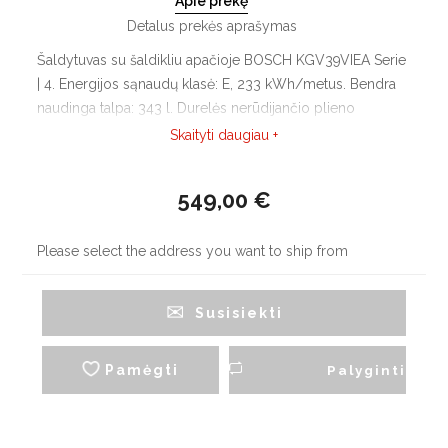
Apie prekę
Detalus prekės aprašymas
Šaldytuvas su šaldikliu apačioje BOSCH KGV39VIEA Serie
| 4. Energijos sąnaudų klasė: E, 233 kWh/metus. Bendra
naudinga talpa: 343 l. Durelės nerūdijančio plieno
EasyClean, šonai dažyti pilkai Pearl grey. Integruotos į
Skaityti daugiau +
duris vertikalios rankenos. Elektroninis temperatūros
reguliavimas, LED indikacija.
549,00 €
Please select the address you want to ship from
Susisiekti
Pamėgti
Palyginti