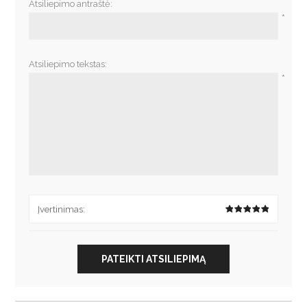
Atsiliepimo antraštė:
*
Atsiliepimo tekstas:
*
Įvertinimas:
PATEIKTI ATSILIEPIMĄ