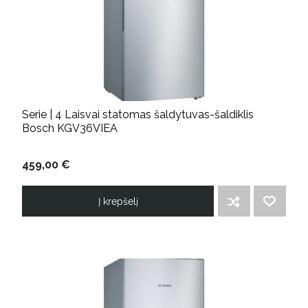
Serie | 4 Laisvai statomas šaldytuvas-šaldiklis
Bosch KGV36VIEA
459,00 €
Į krepšelį
ĮTRAUKTI Į PALYGINIMO SĄRAŠĄ
PRIDĖTI Į NORIMŲ PREKIŲ SĄRAŠĄ