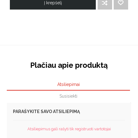
Į krepšelį
ĮTRAUKTI Į PALYGINIMO SĄRAŠĄ
PRIDĖTI Į NORIMŲ PREKIŲ SĄRAŠĄ
Plačiau apie produktą
Atsiliepimai
Susisiekti
PARAŠYKITE SAVO ATSILIEPIMĄ
Atsiliepimus gali rašyti tik registruoti vartotojai