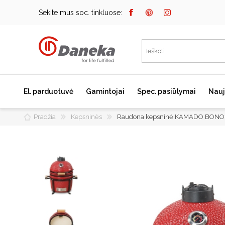
Sekite mus soc. tinkluose:
El. parduotuvė
Gamintojai
Spec. pasiūlymai
Nauj
Pradžia
Kepsninės
Raudona kepsninė KAMADO BONO 
Bosch
Kaitlentės
Įmontuojami kavos
aparatai
Miele
Indukcinės kaitlentės
Dunavox
Dujinės kaitlentės
Elektrinės kaitlentės
Falmec
Domino kaitlentės
JURA
Kaitlenčių priedai