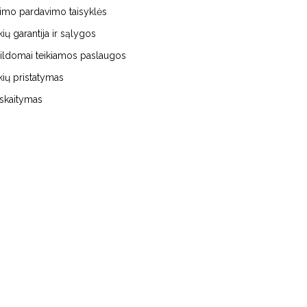
kimo pardavimo taisyklės
kių garantija ir sąlygos
ildomai teikiamos paslaugos
kių pristatymas
iskaitymas