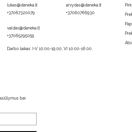
lukas@daneka.lt
arvydas@daneka.lt
Pir
+37067320079
+37060766930
Pre
Pap
valdas@daneka.lt
Pre
+37065295059
C
JURA
FRANKE
Ats
Darbo laikas: I-V 10:00-19:00, VI 10:00-16:00
pasiūlymus bei
NS