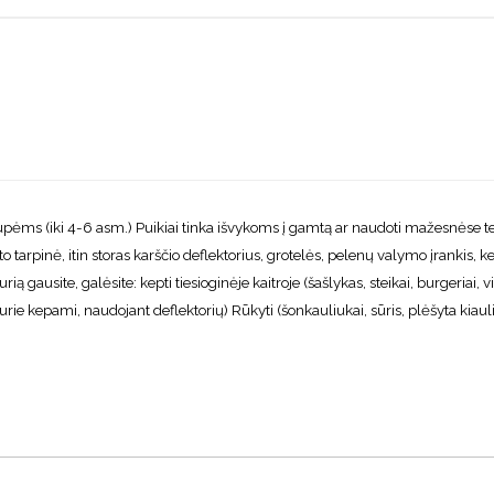
 (iki 4-6 asm.) Puikiai tinka išvykoms į gamtą ar naudoti mažesnėse ter
o tarpinė, itin storas karščio deflektorius, grotelės, pelenų valymo įranki
usite, galėsite: kepti tiesioginėje kaitroje (šašlykas, steikai, burgeriai, višt
, kurie kepami, naudojant deflektorių) Rūkyti (šonkauliukai, sūris, plėšyta kiau