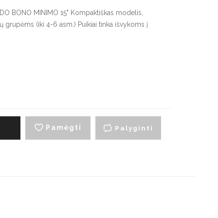
artraukių priedai
ADO BONO MINIMO 15" Kompaktiškas modelis,
upėms (iki 4-6 asm.) Puikiai tinka išvykoms į
.
yno šaldytuvai
Smulki virtuvės technika
montuojami vyno
Virduliai ir skrudintuvai
aldytuvai
Smulkintuvai
aisvai pastatomi vyno
aldytuvai
Trintuvai
Elektriniai griliai
Pamėgti
į
Palyginti