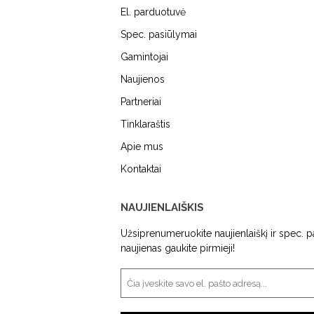
El. parduotuvė
Spec. pasiūlymai
Gamintojai
Naujienos
MIELE
DUNAVOX
FALME
Partneriai
Tinklaraštis
Apie mus
Kontaktai
NAUJIENLAIŠKIS
Užsiprenumeruokite naujienlaiškį ir spec. 
naujienas gaukite pirmieji!
ENDTEC
KAMADO BONO
SIEME