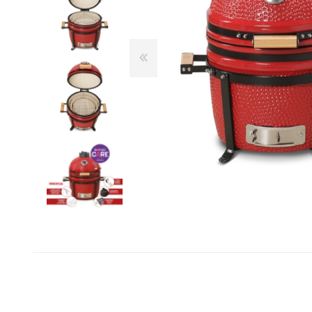
Franke
Liebherr
Blendtec
Dulkių siurbliai
Šaldytuvai ir šaldikliai
Belaidžiai dulkių siurbliai-
Laisvai pastatomi
Kamado Bono
šluotos
šaldytuvai
Siemens
Siurbliai robotai
Įmontuojami šaldytuvai
Silverline
Dulkių siurblių priedai
Dviduriai šaldytuvai
Dulkių siurbliai klasikiniai
Šaldikliai
Scanberg
Bora
Priežiūros priemonės ir
Kepsninės
priedai
Kepsninių priedai