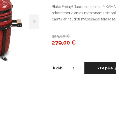
G
Blakc Friday! Raudona kepsninė KAM
rekomenduojamas mažesnėms žmonių gr
Indaplovės
gamtą ar naudoti mažesnėse terasose
Džiovyklės
V
Įmontuojamos indaplovės
Džiovyklių priedai
Į
š
Pastatomos indaplovės
359,00 €
L
279,00 €
Indaplovių priedai
š
Kiekis:
Į krepšel
Maišytuvai
Plautuvės