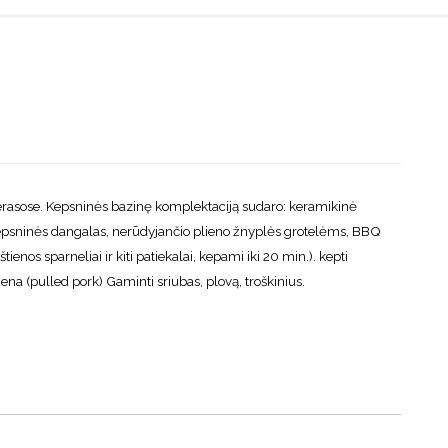
asose. Kepsninės bazinę komplektaciją sudaro: keramikinė
s, kepsninės dangalas, nerūdyjančio plieno žnyplės grotelėms, BBQ
ienos sparneliai ir kiti patiekalai, kepami iki 20 min.). kepti
liena (pulled pork) Gaminti sriubas, plovą, troškinius.