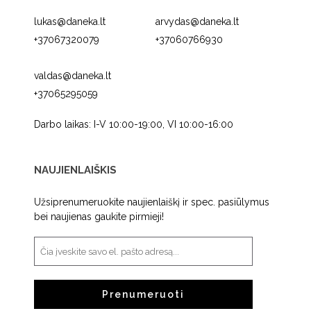
lukas@daneka.lt
arvydas@daneka.lt
+37067320079
+37060766930
valdas@daneka.lt
+37065295059
Darbo laikas: I-V 10:00-19:00, VI 10:00-16:00
NAUJIENLAIŠKIS
Užsiprenumeruokite naujienlaiškį ir spec. pasiūlymus
bei naujienas gaukite pirmieji!
Prenumeruoti