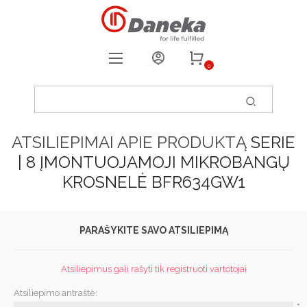
0
REGISTRUOTIS
PRISIJUNGTI
ATSILIEPIMAI APIE PRODUKTĄ
SERIE
0
PATIKUSIOS PREKĖS
| 8 ĮMONTUOJAMOJI MIKROBANGŲ
KROSNELĖ BFR634GW1
PARAŠYKITE SAVO ATSILIEPIMĄ
Atsiliepimus gali rašyti tik registruoti vartotojai
Atsiliepimo antraštė: