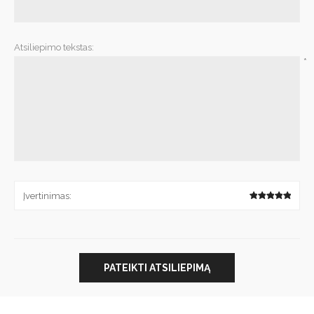
*
Atsiliepimo tekstas:
*
Įvertinimas:
PATEIKTI ATSILIEPIMĄ