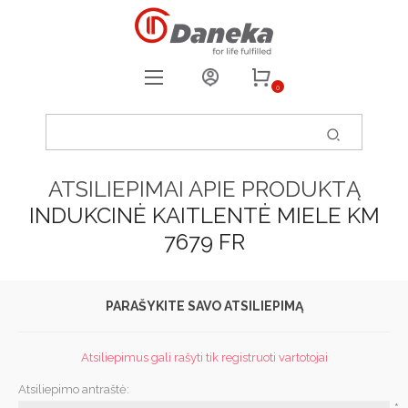
0
REGISTRUOTIS
PRISIJUNGTI
ATSILIEPIMAI APIE PRODUKTĄ
0
PATIKUSIOS PREKĖS
INDUKCINĖ KAITLENTĖ MIELE KM
7679 FR
PARAŠYKITE SAVO ATSILIEPIMĄ
Atsiliepimus gali rašyti tik registruoti vartotojai
Atsiliepimo antraštė: