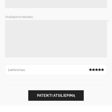
*
Atsiliepimo tekstas:
*
Įvertinimas:
PATEIKTI ATSILIEPIMĄ