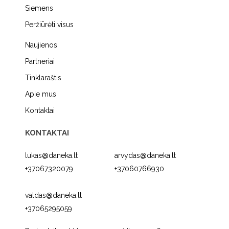
Siemens
Peržiūrėti visus
Naujienos
Partneriai
Tinklaraštis
Apie mus
Kontaktai
KONTAKTAI
lukas@daneka.lt
arvydas@daneka.lt
+37067320079
+37060766930
valdas@daneka.lt
+37065295059