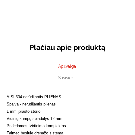
Plačiau apie produktą
Apžvalga
Susisiekti
AISI 304 nerūdijantis PLIENAS
Spalva - nerūdijantis plienas

1 mm įprasto storio

Vidinių kampų spindulys 12 mm

Pridedamas tvirtinimo komplektas

Falmec besiūlė drenažo sistema
