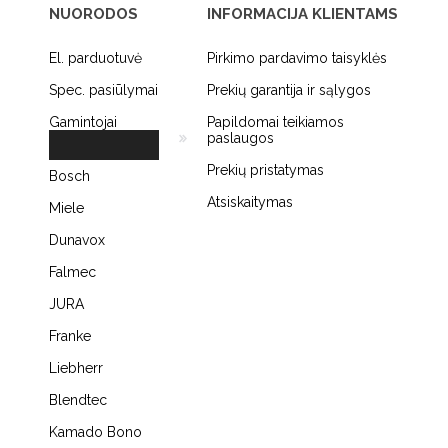
NUORODOS
INFORMACIJA KLIENTAMS
El. parduotuvė
Pirkimo pardavimo taisyklės
Spec. pasiūlymai
Prekių garantija ir sąlygos
Gamintojai
Papildomai teikiamos
paslaugos
Prekių pristatymas
Bosch
Atsiskaitymas
Miele
Dunavox
Falmec
JURA
Franke
Liebherr
Blendtec
Kamado Bono