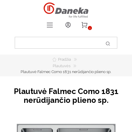
0
REGISTRUOTIS
PRISIJUNGTI
Pradžia
0
PATIKUSIOS PREKĖS
Plautuvės
Plautuvė Falmec Como 1831 nerūdijančio plieno sp.
Plautuvė Falmec Como 1831
nerūdijančio plieno sp.