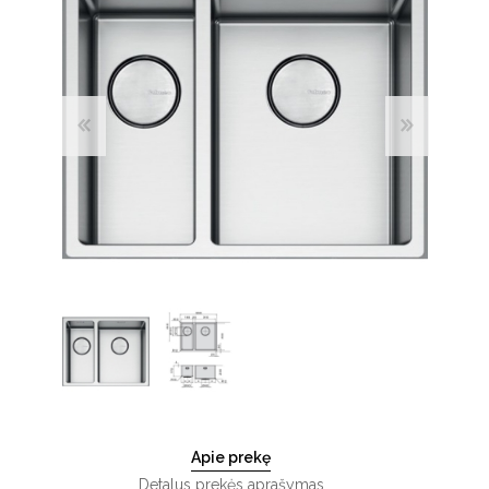
Apie prekę
Detalus prekės aprašymas