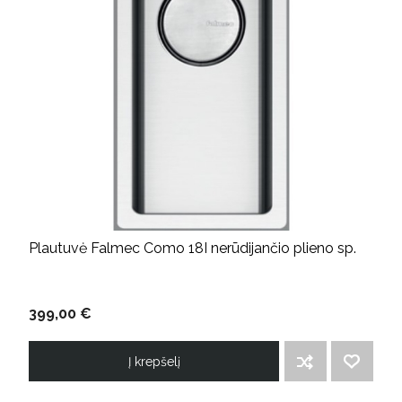
Plautuvė Falmec Como 18I nerūdijančio plieno sp.
399,00 €
Į krepšelį
ĮTRAUKTI Į PALYGINIMO SĄRAŠĄ
PRIDĖTI Į NORIMŲ PREKIŲ SĄRAŠĄ