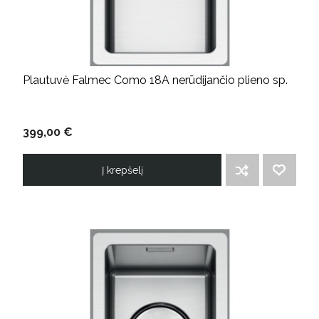
Plautuvė Falmec Como 18A nerūdijančio plieno sp.
399,00 €
Į krepšelį
ĮTRAUKTI Į PALYGINIMO SĄRAŠĄ
PRIDĖTI Į NORIMŲ PREKIŲ SĄRAŠĄ