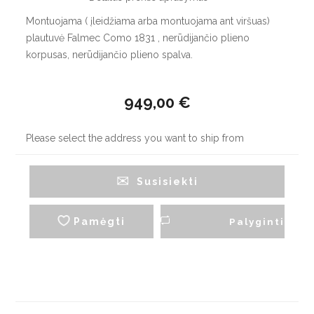
Montuojama ( įleidžiama arba montuojama ant viršuas)
plautuvė Falmec Como 1831 , nerūdijančio plieno
korpusas, nerūdijančio plieno spalva.
949,00 €
Please select the address you want to ship from
Susisiekti
Pamėgti
Palyginti