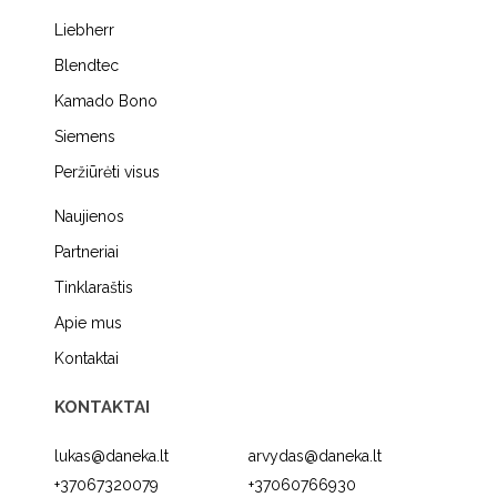
Liebherr
Blendtec
Kamado Bono
Siemens
Peržiūrėti visus
Naujienos
Partneriai
Tinklaraštis
Apie mus
Kontaktai
KONTAKTAI
lukas@daneka.lt
arvydas@daneka.lt
+37067320079
+37060766930