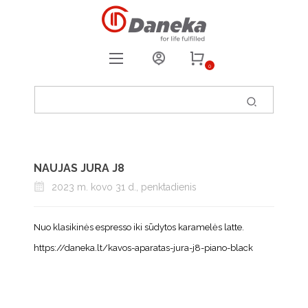
0
REGISTRUOTIS
PRISIJUNGTI
0
PATIKUSIOS PREKĖS
NAUJAS JURA J8
2023 m. kovo 31 d., penktadienis
Nuo klasikinės espresso iki sūdytos karamelės latte.
https://daneka.lt/kavos-aparatas-jura-j8-piano-black