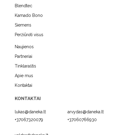
Blendtec
Kamado Bono
Siemens
Peržiūrėti visus
Naujienos
Partneriai
Tinklaraštis
Apie mus
Kontaktai
KONTAKTAI
lukas@daneka.lt
arvydas@daneka.lt
+37067320079
+37060766930