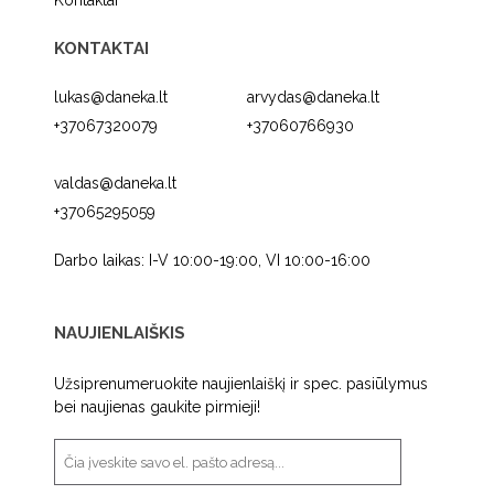
Kontaktai
KONTAKTAI
lukas@daneka.lt
arvydas@daneka.lt
+37067320079
+37060766930
valdas@daneka.lt
+37065295059
Darbo laikas: I-V 10:00-19:00, VI 10:00-16:00
NAUJIENLAIŠKIS
Užsiprenumeruokite naujienlaiškį ir spec. pasiūlymus
bei naujienas gaukite pirmieji!