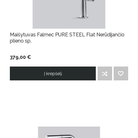
Maišytuvas Falmec PURE STEEL Flat Nerūdijančio
plieno sp.
379,00 €
Į krepšelį
ĮTRAUKTI Į PALYGINIMO SĄRAŠĄ
PRIDĖTI Į NORIMŲ PREKIŲ SĄRAŠĄ