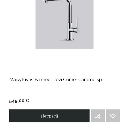
Maišytuvas Falmec Trevi Corner Chromo sp.
549,00 €
Į krepšelį
ĮTRAUKTI Į PALYGINIMO SĄRAŠĄ
PRIDĖTI Į NORIMŲ PREKIŲ SĄRAŠĄ