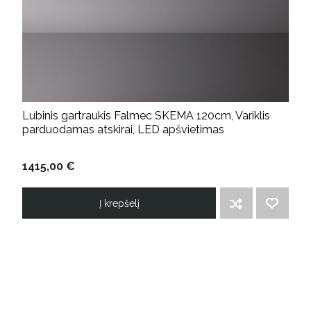
Lubinis gartraukis Falmec SKEMA 120cm, Variklis
parduodamas atskirai, LED apšvietimas
1415,00 €
Į krepšelį
ĮTRAUKTI Į PALYGINIMO SĄRAŠĄ
PRIDĖTI Į NORIMŲ PREKIŲ SĄRAŠĄ