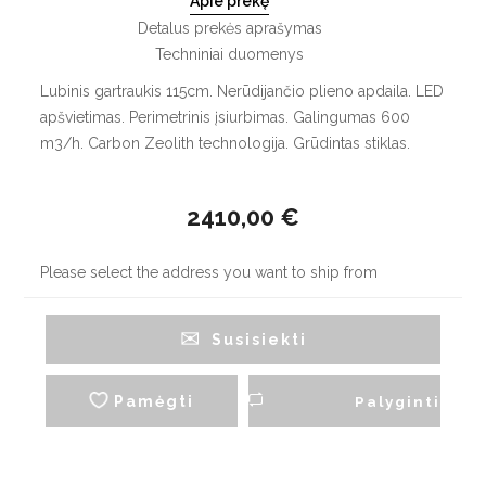
Apie prekę
Detalus prekės aprašymas
Techniniai duomenys
Lubinis gartraukis 115cm. Nerūdijančio plieno apdaila. LED
apšvietimas. Perimetrinis įsiurbimas. Galingumas 600
m3/h. Carbon Zeolith technologija. Grūdintas stiklas.
2410,00 €
Please select the address you want to ship from
Susisiekti
Pamėgti
Palyginti