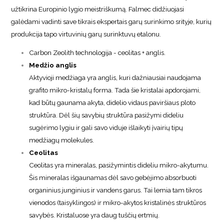
užtikrina Europinio lygio meistriškumą. Falmec didžiuojasi
galėdami vadinti save tikrais ekspertais garų surinkimo srityje, kurių
produkcija tapo virtuvinių garų surinktuvų etalonu.
Carbon Zeolith technologija - ceolitas + anglis.
Medžio anglis
Aktyvioji medžiaga yra anglis, kuri dažniausiai naudojama
grafito mikro-kristalų forma. Tada šie kristalai apdorojami,
kad būtų gaunama akyta, didelio vidaus paviršiaus ploto
struktūra. Dėl šių savybių struktūra pasižymi dideliu
sugėrimo lygiu ir gali savo viduje išlaikyti įvairių tipų
medžiagų molekules.
Ceolitas
Ceolitas yra mineralas, pasižymintis dideliu mikro-akytumu.
Šis mineralas išgaunamas dėl savo gebėjimo absorbuoti
organinius junginius ir vandens garus. Tai lemia tam tikros
vienodos (taisyklingos) ir mikro-akytos kristalinės struktūros
savybės. Kristaluose yra daug tuščių ertmių.