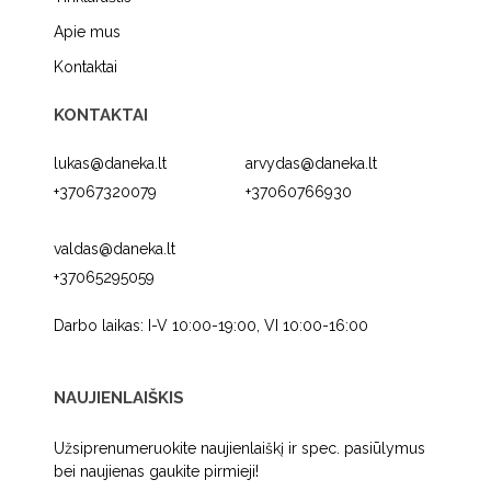
Apie mus
Kontaktai
KONTAKTAI
lukas@daneka.lt
arvydas@daneka.lt
+37067320079
+37060766930
valdas@daneka.lt
+37065295059
Darbo laikas: I-V 10:00-19:00, VI 10:00-16:00
NAUJIENLAIŠKIS
Užsiprenumeruokite naujienlaiškį ir spec. pasiūlymus
bei naujienas gaukite pirmieji!