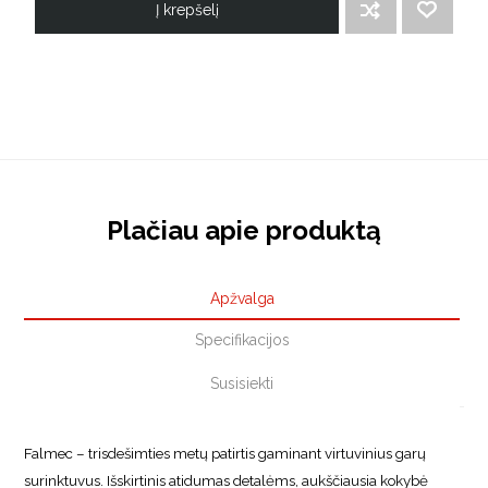
Į krepšelį
ĮTRAUKTI Į PALYGINIMO SĄRAŠĄ
PRIDĖTI Į NORIMŲ PREKIŲ SĄRAŠĄ
Plačiau apie produktą
Apžvalga
Specifikacijos
Susisiekti
Falmec – trisdešimties metų patirtis gaminant virtuvinius garų
surinktuvus. Išskirtinis atidumas detalėms, aukščiausia kokybė