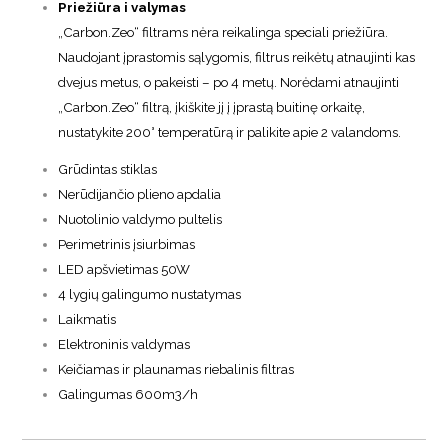
Priežiūra i valymas
„Carbon.Zeo“ filtrams nėra reikalinga speciali priežiūra.
Naudojant įprastomis sąlygomis, filtrus reikėtų atnaujinti kas
dvejus metus, o pakeisti – po 4 metų. Norėdami atnaujinti
„Carbon.Zeo“ filtrą, įkiškite jį į įprastą buitinę orkaitę,
nustatykite 200° temperatūrą ir palikite apie 2 valandoms.
Grūdintas stiklas
Nerūdijančio plieno apdalia
Nuotolinio valdymo pultelis
Perimetrinis įsiurbimas
LED apšvietimas 50W
4 lygių galingumo nustatymas
Laikmatis
Elektroninis valdymas
Keičiamas ir plaunamas riebalinis filtras
Galingumas 600m3/h