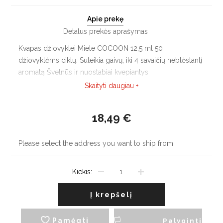
Apie prekę
Detalus prekės aprašymas
Kvapas džiovyklei Miele COCOON 12,5 ml 50
džiovyklėms ciklų. Suteikia gaivų, iki 4 savaičių neblėstantį
aromatą Švelnūs ir nuostabiai kvepiantys
skalbiniai."COCOON" — ramybės ir jaukumo kupinos
Skaityti daugiau +
akimirkos
18,49 €
Please select the address you want to ship from
Kiekis:
Į krepšelį
Pamėgti
Palyginti