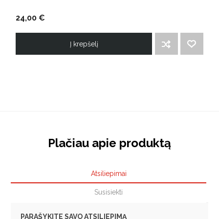
24,00 €
Į krepšelį
ĮTRAUKTI Į PALYGINIMO SĄRAŠĄ
PRIDĖTI Į NORIMŲ PREKIŲ SĄRAŠĄ
Plačiau apie produktą
Atsiliepimai
Susisiekti
PARAŠYKITE SAVO ATSILIEPIMĄ