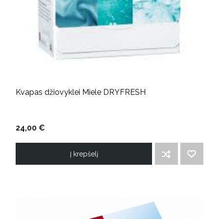
Kvapas džiovyklei Miele DRYFRESH
24,00 €
Į krepšelį
ĮTRAUKTI Į PALYGINIMO SĄRAŠĄ
PRIDĖTI Į NORIMŲ PREKIŲ SĄRAŠĄ