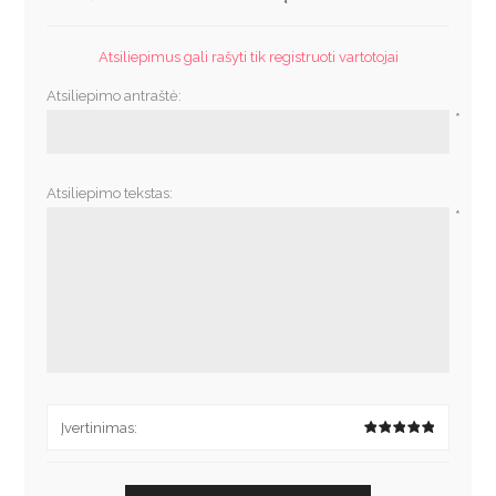
Atsiliepimus gali rašyti tik registruoti vartotojai
Atsiliepimo antraštė:
*
Atsiliepimo tekstas:
*
Įvertinimas: