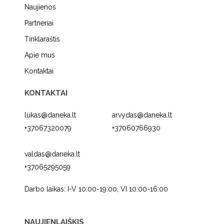
Naujienos
Partneriai
Tinklaraštis
Apie mus
Kontaktai
KONTAKTAI
lukas@daneka.lt
arvydas@daneka.lt
+37067320079
+37060766930
valdas@daneka.lt
+37065295059
Darbo laikas: I-V 10:00-19:00, VI 10:00-16:00
NAUJIENLAIŠKIS