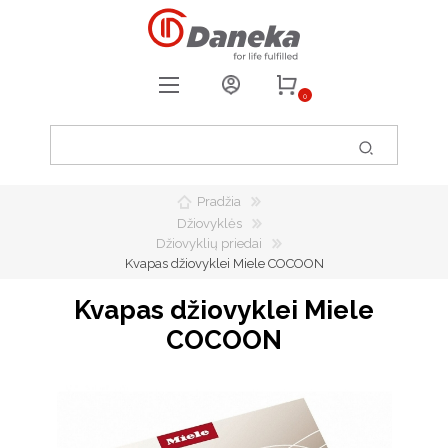
0
REGISTRUOTIS
PRISIJUNGTI
Pradžia
0
PATIKUSIOS PREKĖS
Džiovyklės
Džiovyklių priedai
Kvapas džiovyklei Miele COCOON
Kvapas džiovyklei Miele
COCOON