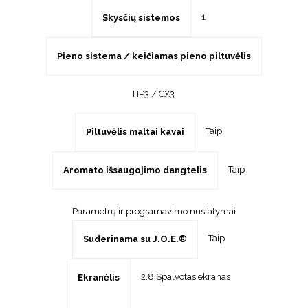
1
Skysčių sistemos
Pieno sistema / keičiamas pieno piltuvėlis
HP3 / CX3
Taip
Piltuvėlis maltai kavai
Taip
Aromato išsaugojimo dangtelis
Parametrų ir programavimo nustatymai
Taip
Suderinama su J.O.E.®
2.8 Spalvotas ekranas
Ekranėlis