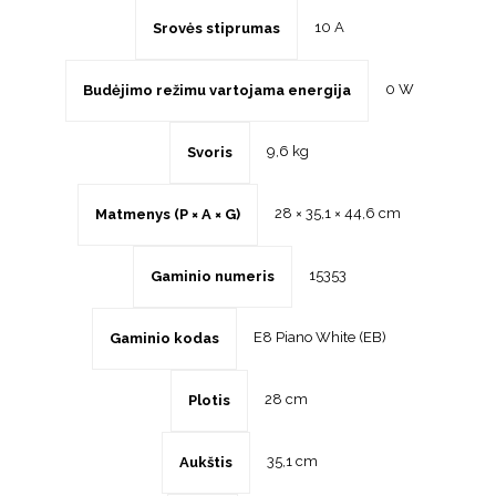
10 A
Srovės stiprumas
0 W
Budėjimo režimu vartojama energija
9,6 kg
Svoris
28 × 35,1 × 44,6 cm
Matmenys (P × A × G)
15353
Gaminio numeris
E8 Piano White (EB)
Gaminio kodas
28 cm
Plotis
35,1 cm
Aukštis