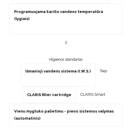
Programuojama karšto vandens temperatūra
(lygiais)
3
Higienos standartai
Taip
Išmanioji vandens sistema (I.W.S.)
CLARIS Smart
CLARIS filter cartridge
Vienu mygtuko palietimu - pieno sistemos valymas
(automatinis)