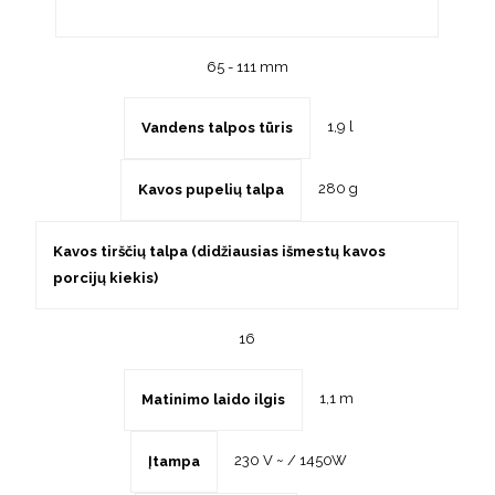
65 - 111 mm
1,9 l
Vandens talpos tūris
280 g
Kavos pupelių talpa
Kavos tirščių talpa (didžiausias išmestų kavos
porcijų kiekis)
16
1,1 m
Matinimo laido ilgis
230 V ~ / 1450W
Įtampa