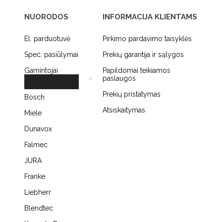
NUORODOS
INFORMACIJA KLIENTAMS
El. parduotuvė
Pirkimo pardavimo taisyklės
Spec. pasiūlymai
Prekių garantija ir sąlygos
Gamintojai
Papildomai teikiamos
paslaugos
Prekių pristatymas
Bosch
Atsiskaitymas
Miele
Dunavox
Falmec
JURA
Franke
Liebherr
Blendtec