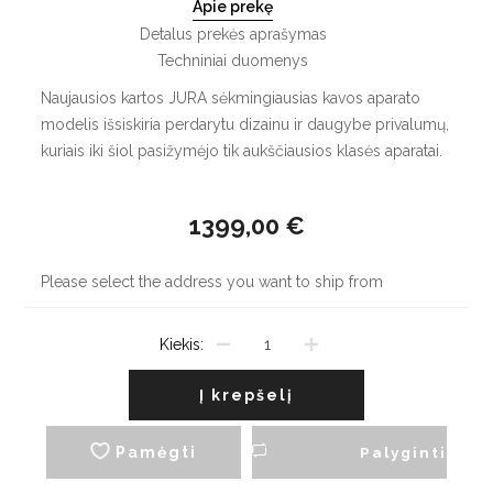
Apie prekę
Detalus prekės aprašymas
Techniniai duomenys
Naujausios kartos JURA sėkmingiausias kavos aparato
modelis išsiskiria perdarytu dizainu ir daugybe privalumų,
kuriais iki šiol pasižymėjo tik aukščiausios klasės aparatai.
1399,00 €
Please select the address you want to ship from
Kiekis:
Į krepšelį
Pamėgti
Palyginti