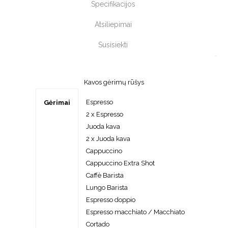
Specifikacijos
Atsiliepimai
Susisiekti
Kavos gėrimų rūšys
Espresso
Gėrimai
2 x Espresso
Juoda kava
2 x Juoda kava
Cappuccino
Cappuccino Extra Shot
Caffè Barista
Lungo Barista
Espresso doppio
Espresso macchiato / Macchiato
Cortado