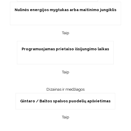
Nulinės energijos mygtukas arba maitinimo jungiklis
Taip
Programuojamas prietaiso išsijungimo laikas
Taip
Dizainas ir medžiagos
Gintaro / Baltos spalvos puodelių apšvietimas
Taip