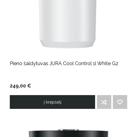
Pieno šaldytuvas JURA Cool Control 1l White G2
249,00 €
Į krepšelį
ĮTRAUKTI Į PALYGINIMO SĄRAŠĄ
PRIDĖTI Į NORIMŲ PREKIŲ SĄRAŠĄ