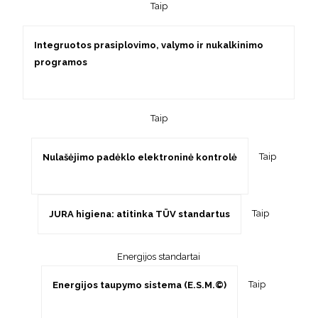
Taip
Integruotos prasiplovimo, valymo ir nukalkinimo
programos
Taip
Taip
Nulašėjimo padėklo elektroninė kontrolė
Taip
JURA higiena: atitinka TÜV standartus
Energijos standartai
Taip
Energijos taupymo sistema (E.S.M.©)