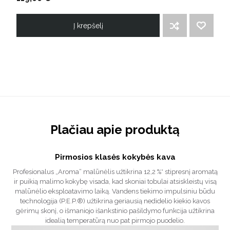
Į krepšelį
ĮTRAUKTI Į PALYGINIMO SĄRAŠĄ
PRIDĖTI Į NORIMŲ PREKIŲ SĄRAŠĄ
Plačiau apie produktą
Pirmosios klasės kokybės kava
Profesionalus „Aroma“ malūnėlis užtikrina 12,2 %* stipresnį aromatą
ir puikią malimo kokybę visada, kad skoniai tobulai atsiskleistų visą
malūnėlio eksploatavimo laiką. Vandens tiekimo impulsiniu būdu
technologija (P.E.P.®) užtikrina geriausią nedidelio kiekio kavos
gėrimų skonį, o išmaniojo išankstinio pašildymo funkcija užtikrina
idealią temperatūrą nuo pat pirmojo puodelio.