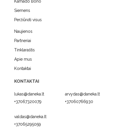
Kamado Bono
Siemens
Peržiūrėti visus
Naujienos
Partneriai
Tinklaraštis
Apie mus
Kontaktai
KONTAKTAI
lukas@daneka.lt
arvydas@daneka.lt
+37067320079
+37060766930
valdas@daneka.lt
+37065295059