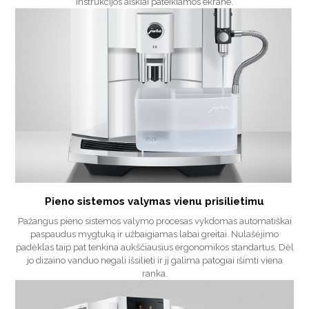
instrukcijos aiškiai pateikiamos ekrane.
Pieno sistemos valymas vienu prisilietimu
Pažangus pieno sistemos valymo procesas vykdomas automatiškai
paspaudus mygtuką ir užbaigiamas labai greitai. Nulašėjimo
padėklas taip pat tenkina aukščiausius ergonomikos standartus. Dėl
jo dizaino vanduo negali išsilieti ir jį galima patogiai išimti viena
ranka.