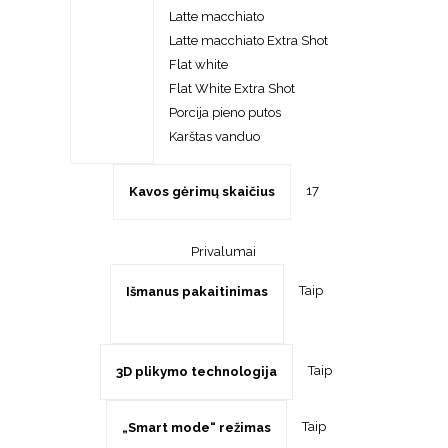
Latte macchiato
Latte macchiato Extra Shot
Flat white
Flat White Extra Shot
Porcija pieno putos
Karštas vanduo
17
Kavos gėrimų skaičius
Privalumai
Taip
Išmanus pakaitinimas
Taip
3D plikymo technologija
Taip
„Smart mode“ režimas