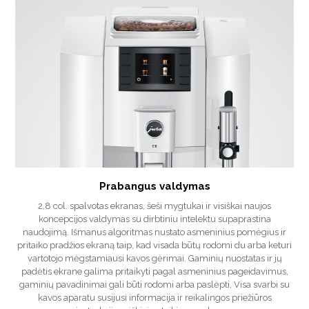
Prabangus valdymas
2,8 col. spalvotas ekranas, šeši mygtukai ir visiškai naujos
koncepcijos valdymas su dirbtiniu intelektu supaprastina
naudojimą. Išmanus algoritmas nustato asmeninius pomėgius ir
pritaiko pradžios ekraną taip, kad visada būtų rodomi du arba keturi
vartotojo mėgstamiausi kavos gėrimai. Gaminių nuostatas ir jų
padėtis ekrane galima pritaikyti pagal asmeninius pageidavimus,
gaminių pavadinimai gali būti rodomi arba paslėpti. Visa svarbi su
kavos aparatu susijusi informacija ir reikalingos priežiūros