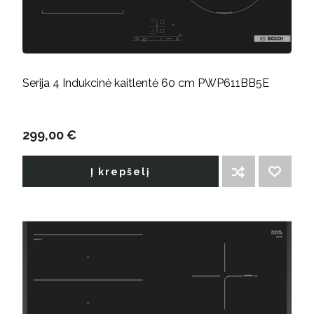
Serija 4 Indukcinė kaitlentė 60 cm PWP611BB5E
299,00 €
Į krepšelį
ĮTRAUKTI Į PALYGINIMO SĄRAŠĄ
PRIDĖTI Į NORIMŲ PREKIŲ SĄRAŠĄ