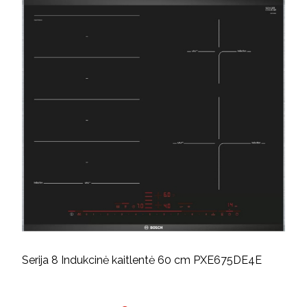
Serija 8 Indukcinė kaitlentė 60 cm PXE675DE4E