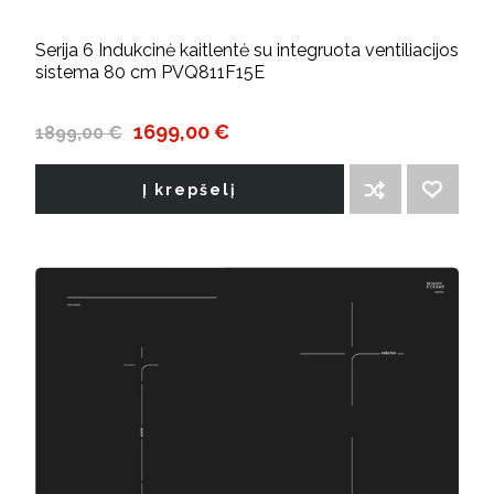
Serija 6 Indukcinė kaitlentė su integruota ventiliacijos
sistema 80 cm PVQ811F15E
1699,00 €
1899,00 €
Į krepšelį
ĮTRAUKTI Į PALYGINIMO SĄRAŠĄ
PRIDĖTI Į NORIMŲ PREKIŲ SĄRAŠĄ