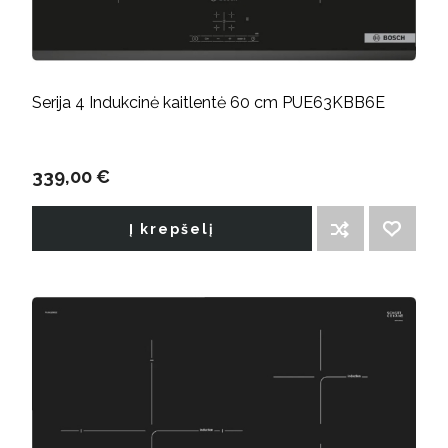
Serija 4 Indukcinė kaitlentė 60 cm PUE63KBB6E
339,00 €
Į krepšelį
ĮTRAUKTI Į PALYGINIMO SĄRAŠĄ
PRIDĖTI Į NORIMŲ PREKIŲ SĄRAŠĄ