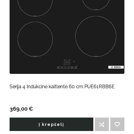
Serija 4 Indukcinė kaitlentė 60 cm PUE61RBB6E
369,00 €
Į krepšelį
ĮTRAUKTI Į PALYGINIMO SĄRAŠĄ
PRIDĖTI Į NORIMŲ PREKIŲ SĄRAŠĄ