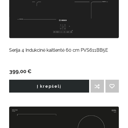
Serija 4 Indukcinė kaitlentė 60 cm PVS611BB5E
399,00 €
Į krepšelį
ĮTRAUKTI Į PALYGINIMO SĄRAŠĄ
PRIDĖTI Į NORIMŲ PREKIŲ SĄRAŠĄ