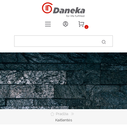
0
REGISTRUOTIS
PRISIJUNGTI
0
PATIKUSIOS PREKĖS
Pradžia
Kaitlentės