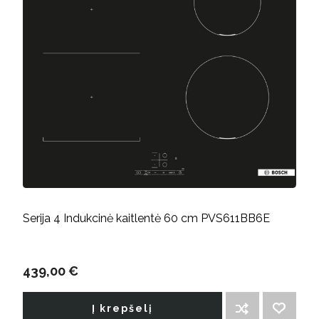
Serija 4 Indukcinė kaitlentė 60 cm PVS611BB6E
439,00 €
Į krepšelį
ĮTRAUKTI Į PALYGINIMO SĄRAŠĄ
PRIDĖTI Į NORIMŲ PREKIŲ SĄRAŠĄ