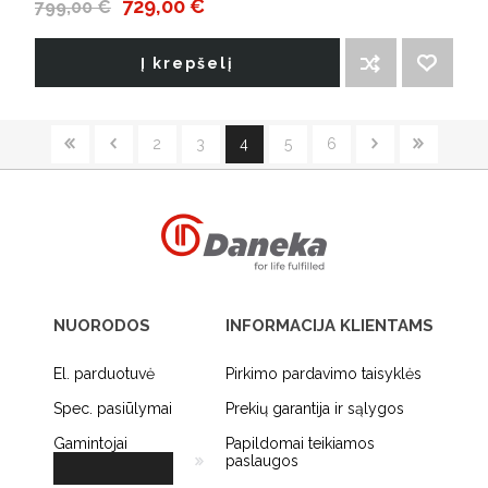
729,00 €
799,00 €
Į krepšelį
ĮTRAUKTI Į PALYGINIMO SĄRAŠĄ
PRIDĖTI Į NORIMŲ PREKIŲ SĄRAŠĄ
2
3
4
5
6
NUORODOS
INFORMACIJA KLIENTAMS
El. parduotuvė
Pirkimo pardavimo taisyklės
Spec. pasiūlymai
Prekių garantija ir sąlygos
Gamintojai
Papildomai teikiamos
paslaugos