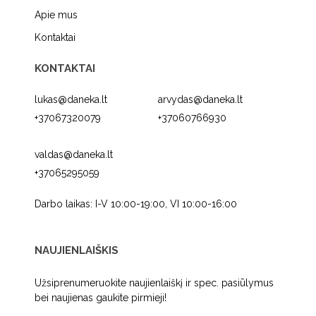
Apie mus
Kontaktai
KONTAKTAI
lukas@daneka.lt
arvydas@daneka.lt
+37067320079
+37060766930
valdas@daneka.lt
+37065295059
Darbo laikas: I-V 10:00-19:00, VI 10:00-16:00
NAUJIENLAIŠKIS
Užsiprenumeruokite naujienlaiškį ir spec. pasiūlymus
bei naujienas gaukite pirmieji!