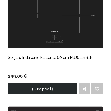
Serija 4 Indukcinė kaitlentė 60 cm PUJ611BB1E
299,00 €
Į krepšelį
ĮTRAUKTI Į PALYGINIMO SĄRAŠĄ
PRIDĖTI Į NORIMŲ PREKIŲ SĄRAŠĄ