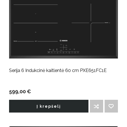
Serija 6 Indukcinė kaitlentė 60 cm PXE651FC1E
599,00 €
Į krepšelį
ĮTRAUKTI Į PALYGINIMO SĄRAŠĄ
PRIDĖTI Į NORIMŲ PREKIŲ SĄRAŠĄ