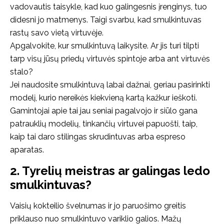
vadovautis taisykle, kad kuo galingesnis įrenginys, tuo
didesni jo matmenys. Taigi svarbu, kad smulkintuvas
rastų savo vietą virtuvėje.
Apgalvokite, kur smulkintuvą laikysite. Ar jis turi tilpti
tarp visų jūsų priedų virtuvės spintoje arba ant virtuvės
stalo?
Jei naudosite smulkintuvą labai dažnai, geriau pasirinkti
modelį, kurio nereikės kiekvieną kartą kažkur ieškoti.
Gamintojai apie tai jau seniai pagalvojo ir siūlo gana
patrauklių modelių, tinkančių virtuvei papuošti, taip,
kaip tai daro stilingas skrudintuvas arba espreso
aparatas.
2. Tyrelių meistras ar galingas ledo
smulkintuvas?
Vaisių kokteilio švelnumas ir jo paruošimo greitis
priklauso nuo smulkintuvo variklio galios. Mažų