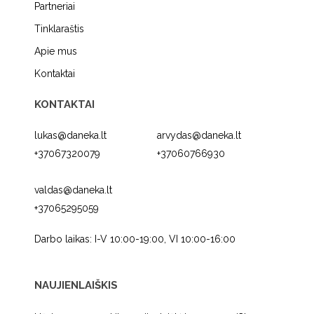
Partneriai
Tinklaraštis
Apie mus
Kontaktai
KONTAKTAI
lukas@daneka.lt
arvydas@daneka.lt
+37067320079
+37060766930
valdas@daneka.lt
+37065295059
Darbo laikas: I-V 10:00-19:00, VI 10:00-16:00
NAUJIENLAIŠKIS