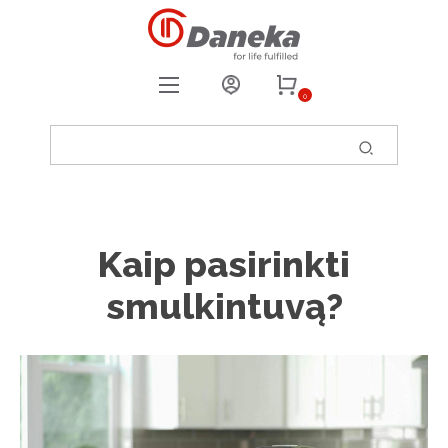
0
REGISTRUOTIS
PRISIJUNGTI
0
PATIKUSIOS PREKĖS
Kaip pasirinkti
smulkintuvą?