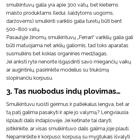
smulkintuvų galia yra apie 300 vatų, bet kietiems
maisto produktams (ledui, šaldytoms uogoms,
daržovėms) smulkinti variklio galia turėtų būti bent
500–800 vatų.
Pasaulyje žinomų smulkintuvų „Ferrari“ variklių galia gali
būti matuojama net arklių galiomis, tad toks aparatas
susmulkins bet kokias organines medžiagas.
Jei anksti ryte nenorite išgąsdinti savo miegančių vaikų
ar augintinių, pasirinkite modelius su triukšmą
slopinančiu korpusu.
3. Tas nuobodus indų plovimas…
Smulkintuvu ruošti gėrimus ir patiekalus lengva, bet ar
tą patį galima pasakyti ir apie jo valymą? Lengviausia
išplauti dalis indaplovėje. Jei ketinate tai daryti,
įsitikinkite, ar visas smulkintuvo dalis galima joje plauti.
Nepamirškite ir korpuso: korpusą su mygtukais išvalyti