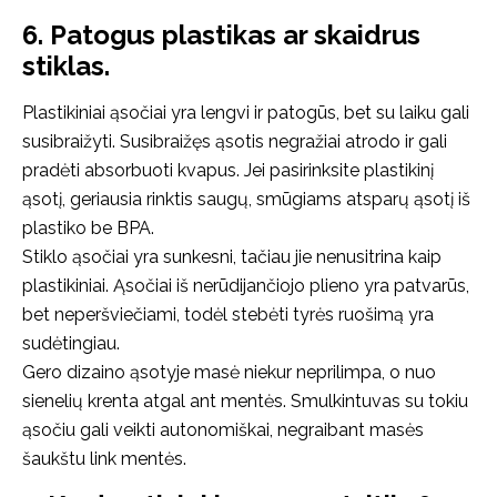
6. Patogus plastikas ar skaidrus
stiklas.
Plastikiniai ąsočiai yra lengvi ir patogūs, bet su laiku gali
susibraižyti. Susibraižęs ąsotis negražiai atrodo ir gali
pradėti absorbuoti kvapus. Jei pasirinksite plastikinį
ąsotį, geriausia rinktis saugų, smūgiams atsparų ąsotį iš
plastiko be BPA.
Stiklo ąsočiai yra sunkesni, tačiau jie nenusitrina kaip
plastikiniai. Ąsočiai iš nerūdijančiojo plieno yra patvarūs,
bet neperšviečiami, todėl stebėti tyrės ruošimą yra
sudėtingiau.
Gero dizaino ąsotyje masė niekur neprilimpa, o nuo
sienelių krenta atgal ant mentės. Smulkintuvas su tokiu
ąsočiu gali veikti autonomiškai, negraibant masės
šaukštu link mentės.