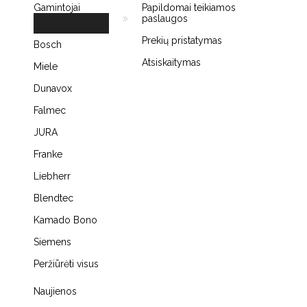
Gamintojai
Papildomai teikiamos
paslaugos
Prekių pristatymas
Bosch
Atsiskaitymas
Miele
Dunavox
Falmec
JURA
Franke
Liebherr
Blendtec
Kamado Bono
Siemens
Peržiūrėti visus
Naujienos