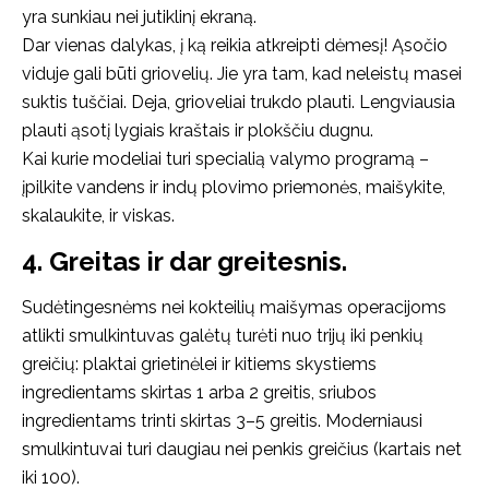
yra sunkiau nei jutiklinį ekraną.
Dar vienas dalykas, į ką reikia atkreipti dėmesį! Ąsočio
viduje gali būti griovelių. Jie yra tam, kad neleistų masei
suktis tuščiai. Deja, grioveliai trukdo plauti. Lengviausia
plauti ąsotį lygiais kraštais ir plokščiu dugnu.
Kai kurie modeliai turi specialią valymo programą –
įpilkite vandens ir indų plovimo priemonės, maišykite,
skalaukite, ir viskas.
4. Greitas ir dar greitesnis.
Sudėtingesnėms nei kokteilių maišymas operacijoms
atlikti smulkintuvas galėtų turėti nuo trijų iki penkių
greičių: plaktai grietinėlei ir kitiems skystiems
ingredientams skirtas 1 arba 2 greitis, sriubos
ingredientams trinti skirtas 3–5 greitis. Moderniausi
smulkintuvai turi daugiau nei penkis greičius (kartais net
iki 100).