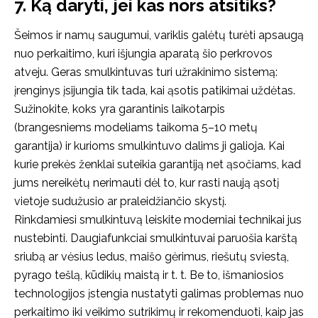
7. Ką daryti, jei kas nors atsitiks?
Šeimos ir namų saugumui, variklis galėtų turėti apsaugą
nuo perkaitimo, kuri išjungia aparatą šio perkrovos
atveju. Geras smulkintuvas turi užrakinimo sistemą:
įrenginys įsijungia tik tada, kai ąsotis patikimai uždėtas.
Sužinokite, koks yra garantinis laikotarpis
(brangesniems modeliams taikoma 5–10 metų
garantija) ir kurioms smulkintuvo dalims ji galioja. Kai
kurie prekės ženklai suteikia garantiją net ąsočiams, kad
jums nereikėtų nerimauti dėl to, kur rasti naują ąsotį
vietoje sudužusio ar praleidžiančio skystį.
Rinkdamiesi smulkintuvą leiskite moderniai technikai jus
nustebinti. Daugiafunkciai smulkintuvai paruošia karštą
sriubą ar vėsius ledus, maišo gėrimus, riešutų sviestą,
pyrago tešlą, kūdikių maistą ir t. t. Be to, išmaniosios
technologijos įstengia nustatyti galimas problemas nuo
perkaitimo iki veikimo sutrikimų ir rekomenduoti, kaip jas