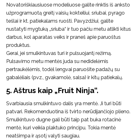
Novatoriškiausiuose modeliuose galite rinktis iš anksto
užprogramuotą greitį vaisių kokteiliui, sriubai, pyrago
tešlai ir kt. patiekalams ruošti. Pavyzdžiui, galite
nustatyti mygtuką „sriuba“ ir tuo pačiu metu atlikti kitus
darbus, kol aparatas veiks ir praneš apie paruoštus
produktus.
Gerai, jei smulkintuvas turi ir pulsuojantį režimą.
Pulsavimo metu mentės juda su nedidelėmis
pertraukėlėmis, todėl lengvai paruošite padažų su
gabalėliais (pvz., gvakamolė, salsa) ir kitų patiekalų.
5. Aštrus kaip „Fruit Ninja“.
Svarbiausia smulkintuvo dalis yra mentė. Ji turi būti
patvari. Rekomenduotina iš tvirto nerūdijančiojo plieno.
Smulkintuvo dugne gali būti taip pat buka rotacinė
mentė, kuri veikia plaktuko principu. Tokia mentė
neatšimpa ir ąsotį valyti saugiau.