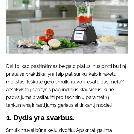
Dėl to, kad pasirinkimas be galo platus, nusipirkti buitinį
prietaisą praktiškai yra taip pat sunku, kaip ir raketų
mokslas. Ieškote gero smulkintuvo ir esate pasimetę?
Atsakykite į septynis pagrindinius klausimus, kurie
padės jums prasilaužti pro techninių parametrų
tankumyną ir rasti jums geriausiai tinkantį modelį.
1. Dydis yra svarbus.
Smulkintuvai būna kelių dydžių. Apskritai, galima