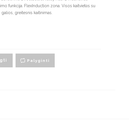
artraukių priedai
imo funkcija. FlexInduction zona. Visos kaitvietės su
galios, greitesnis kaitinimas.
yno šaldytuvai
Smulki virtuvės technika
montuojami vyno
Virduliai ir skrudintuvai
aldytuvai
Smulkintuvai
aisvai pastatomi vyno
aldytuvai
Trintuvai
Elektriniai griliai
gti
Palyginti