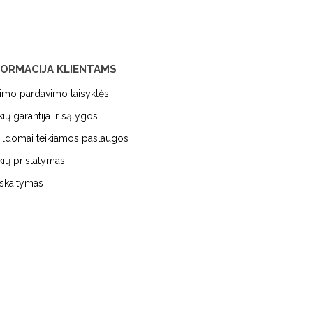
FORMACIJA KLIENTAMS
kimo pardavimo taisyklės
kių garantija ir sąlygos
ildomai teikiamos paslaugos
kių pristatymas
iskaitymas