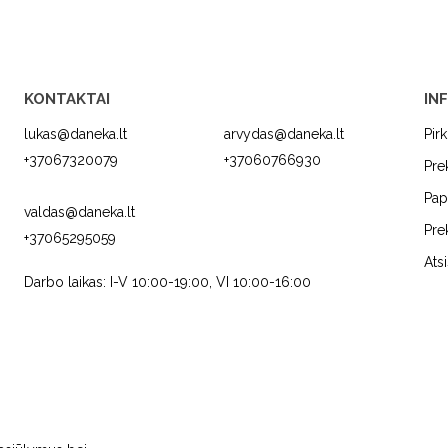
KONTAKTAI
IN
lukas@daneka.lt
arvydas@daneka.lt
Pir
+37067320079
+37060766930
Pre
Pap
valdas@daneka.lt
Pre
+37065295059
C
JURA
FRANKE
Ats
Darbo laikas: I-V 10:00-19:00, VI 10:00-16:00