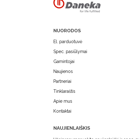
NUORODOS
El. parduotuvė
Spec. pasiūlymai
Gamintojai
Naujienos
MIELE
DUNAVOX
FALME
Partneriai
Tinklaraštis
Apie mus
Kontaktai
NAUJIENLAIŠKIS