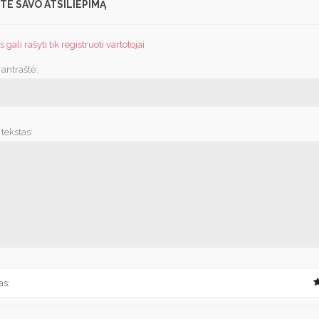
TE SAVO ATSILIEPIMĄ
 gali rašyti tik registruoti vartotojai
 antraštė:
tekstas:
as: