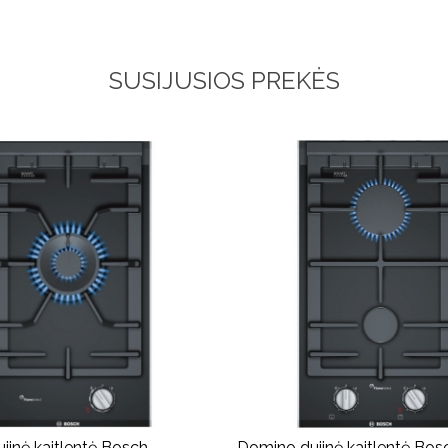
SUSIJUSIOS PREKĖS
jinė kaitlentė Bosch
Domino dujinė kaitlentė Bos