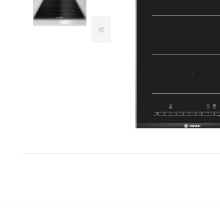
Franke
Liebherr
Blendtec
Dulkių siurbliai
Šaldytuvai ir šaldikliai
Belaidžiai dulkių siurbliai-
Laisvai pastatomi
Kamado Bono
šluotos
šaldytuvai
Siemens
Siurbliai robotai
Įmontuojami šaldytuvai
Silverline
Dulkių siurblių priedai
Dviduriai šaldytuvai
Dulkių siurbliai klasikiniai
Šaldikliai
Scanberg
Bora
Priežiūros priemonės ir
Kepsninės
priedai
Kepsninių priedai