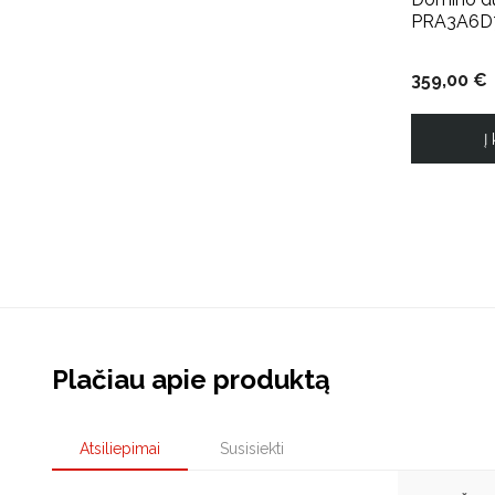
PRA3A6D
359,00 €
Į
Plačiau apie produktą
Atsiliepimai
Susisiekti