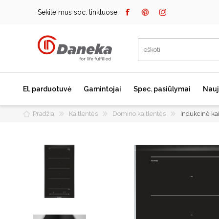
Sekite mus soc. tinkluose:
El. parduotuvė
Gamintojai
Spec. pasiūlymai
Nauj
Pradžia
Kaitlentės
Domino kaitlentės
Indukcinė ka
Bosch
Kaitlentės
Įmontuojami kavos
aparatai
Miele
Indukcinės kaitlentės
Dunavox
Dujinės kaitlentės
Elektrinės kaitlentės
Falmec
Domino kaitlentės
JURA
Kaitlenčių priedai