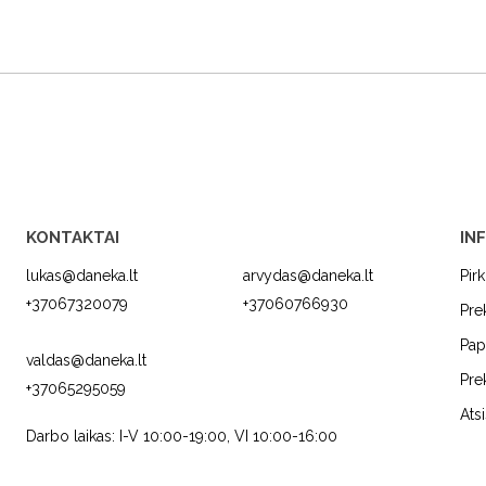
KONTAKTAI
IN
lukas@daneka.lt
arvydas@daneka.lt
Pir
+37067320079
+37060766930
Pre
Pap
valdas@daneka.lt
Pre
+37065295059
C
JURA
FRANKE
Ats
Darbo laikas: I-V 10:00-19:00, VI 10:00-16:00