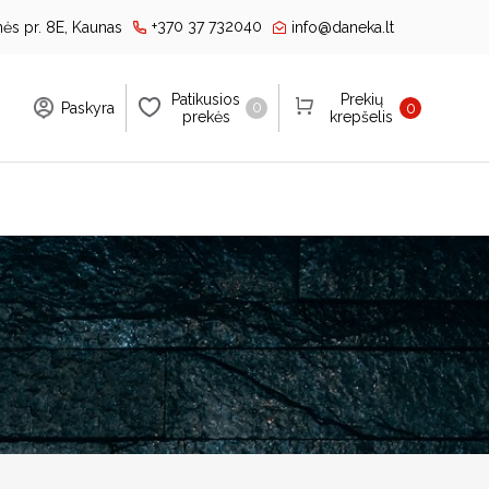
+370 37 732040
ės pr. 8E, Kaunas
info@daneka.lt
Patikusios
Prekių
0
Paskyra
0
prekės
krepšelis
OTIS
GTI
artraukiai
Orkaitės ir viryklės
montuojami gartraukiai
Įmontuojamos orkaitės
ubiniai gartraukiai
Įmontuojamos
kompaktiškos orkaitės
alos tipo gartraukiai
Mikrobangų krosnelės
ieniniai gartraukiai
Orkaičių priedai
ecirkuliaciniai gartraukiai