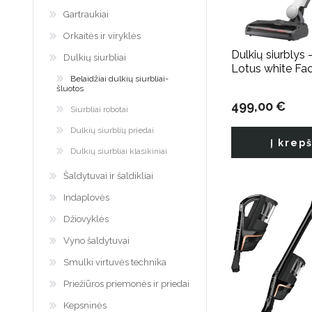
Gartraukiai
Orkaitės ir viryklės
Dulkių siurblys 
Dulkių siurbliai
Lotus white Fac
Belaidžiai dulkių siurbliai-
šluotos
499,00 €
Siurbliai robotai
Dulkių siurblių priedai
Į krep
Dulkių siurbliai klasikiniai
Šaldytuvai ir šaldikliai
Indaplovės
Džiovyklės
Vyno šaldytuvai
Smulki virtuvės technika
Priežiūros priemonės ir priedai
Kepsninės