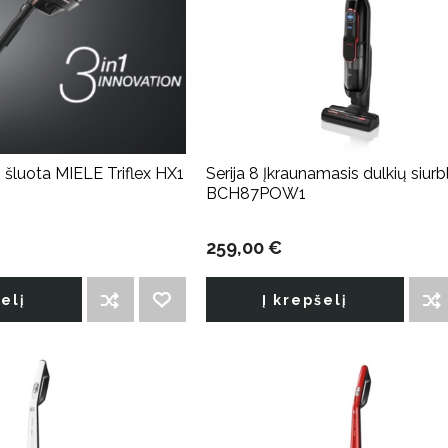
- šluota MIELE Triflex HX1
Serija 8 Įkraunamasis dulkių siurb
BCH87POW1
259,00 €
šelį
Į krepšelį
ĮTRAUKTI Į PALYGINIMO SĄRAŠĄ
PRIDĖTI Į NORIMŲ PREKIŲ SĄRAŠĄ
ĮTRAUKTI Į PALYGINIMO SĄRAŠĄ