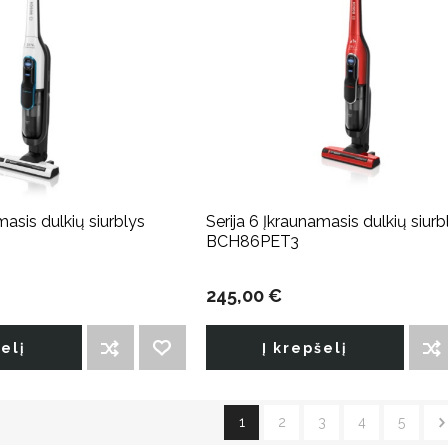
masis dulkių siurblys
Serija 6 Įkraunamasis dulkių siurb
BCH86PET3
245,00 €
šelį
Į krepšelį
ĮTRAUKTI Į PALYGINIMO SĄRAŠĄ
PRIDĖTI Į NORIMŲ PREKIŲ SĄRAŠĄ
ĮTRAUKTI Į PALYGINIMO SĄRAŠĄ
1
2
3
4
5