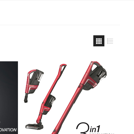
artraukių priedai
yno šaldytuvai
Smulki virtuvės technika
montuojami vyno
Virduliai ir skrudintuvai
aldytuvai
Smulkintuvai
aisvai pastatomi vyno
aldytuvai
Trintuvai
Elektriniai griliai