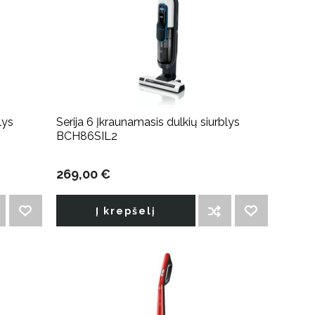
lys
Serija 6 Įkraunamasis dulkių siurblys
BCH86SIL2
269,00 €
Į krepšelį
PRIDĖTI Į NORIMŲ PREKIŲ SĄRAŠĄ
ĮTRAUKTI Į PALYGINIMO SĄRAŠĄ
PRIDĖTI Į NORIMŲ PREKIŲ SĄRAŠĄ