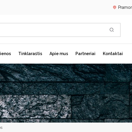
Pramon
REGISTRU
ienos
Tinklaraštis
Apie mus
Partneriai
Kontaktai
PRISIJUN
Kavos aparatai
Skalbimo mašinos
G
Laisvai pastatomi kavos
Skalbimo mašinų priedai
Į
aparatai
Skalbyklės-džiovyklės
L
Kavos aparatų priedai
S
Kavos aparatų priežiūra
S
R
os