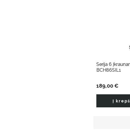
Serija 6 Įkrauna
BCH86SIL1
189,00 €
Į krep