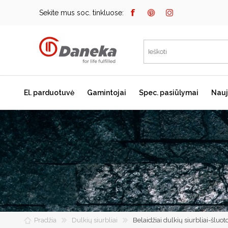
Sekite mus soc. tinkluose:
El. parduotuvė
Gamintojai
Spec. pasiūlymai
Nauj
Bosch
Kaitlentės
Įmontuojami kavos
aparatai
Miele
Indukcinės kaitlentės
Dunavox
Dujinės kaitlentės
Elektrinės kaitlentės
Falmec
Domino kaitlentės
JURA
Kaitlenčių priedai
Pradžia
Dulkių siurbliai
Belaidžiai dulkių siurbliai-šluot