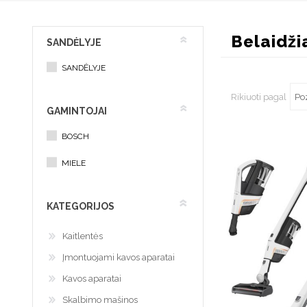
Franke
Liebherr
Belaidžia
SANDĖLYJE
Blendtec
Dulkių siurbliai
Šaldytuvai ir šaldikliai
SANDĖLYJE
Belaidžiai dulkių siurbliai-
Laisvai pastatomi
Kamado Bono
šluotos
šaldytuvai
Rikiuoti pagal
Siemens
Siurbliai robotai
Įmontuojami šaldytuvai
GAMINTOJAI
Silverline
Dulkių siurblių priedai
Dviduriai šaldytuvai
BOSCH
Dulkių siurbliai klasikiniai
Šaldikliai
Scanberg
MIELE
Bora
Priežiūros priemonės ir
Kepsninės
priedai
KATEGORIJOS
Kepsninių priedai
Kaitlentės
Įmontuojami kavos aparatai
Kavos aparatai
Skalbimo mašinos