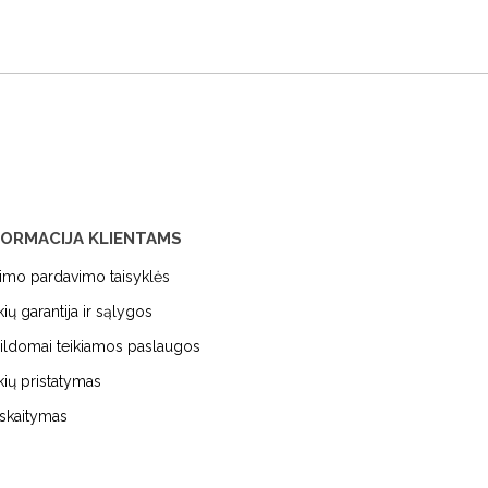
FORMACIJA KLIENTAMS
kimo pardavimo taisyklės
kių garantija ir sąlygos
ildomai teikiamos paslaugos
kių pristatymas
iskaitymas