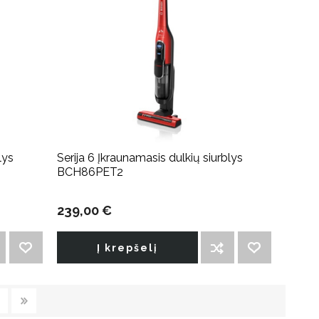
lys
Serija 6 Įkraunamasis dulkių siurblys
BCH86PET2
239,00 €
Į krepšelį
PRIDĖTI Į NORIMŲ PREKIŲ SĄRAŠĄ
ĮTRAUKTI Į PALYGINIMO SĄRAŠĄ
PRIDĖTI Į NORIMŲ PREKIŲ SĄRAŠĄ