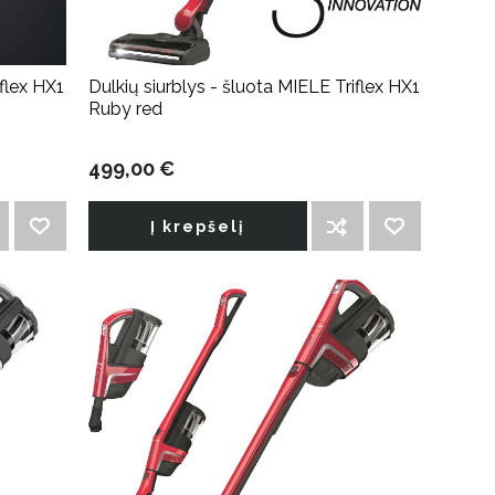
iflex HX1
Dulkių siurblys - šluota MIELE Triflex HX1
Ruby red
499,00 €
Į krepšelį
PRIDĖTI Į NORIMŲ PREKIŲ SĄRAŠĄ
ĮTRAUKTI Į PALYGINIMO SĄRAŠĄ
PRIDĖTI Į NORIMŲ PREKIŲ SĄRAŠĄ