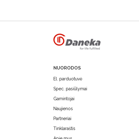
NUORODOS
El. parduotuvė
Spec. pasiūlymai
Gamintojai
Naujienos
MIELE
DUNAVOX
FALME
Partneriai
Tinklaraštis
Apie mus