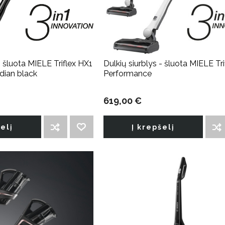
- šluota MIELE Triflex HX1
Dulkių siurblys - šluota MIELE Tr
dian black
Performance
619,00 €
šelį
Į krepšelį
ĮTRAUKTI Į PALYGINIMO SĄRAŠĄ
PRIDĖTI Į NORIMŲ PREKIŲ SĄRAŠĄ
ĮTRAUKTI Į PALYGINIMO SĄRAŠĄ