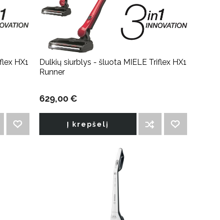
iflex HX1
Dulkių siurblys - šluota MIELE Triflex HX1
Runner
629,00 €
Į krepšelį
PRIDĖTI Į NORIMŲ PREKIŲ SĄRAŠĄ
ĮTRAUKTI Į PALYGINIMO SĄRAŠĄ
PRIDĖTI Į NORIMŲ PREKIŲ SĄRAŠĄ