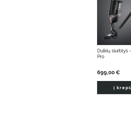
Dulkių siurblys 
Pro
699,00 €
Į krep