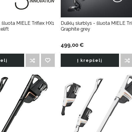
- šluota MIELE Triflex HX1
Dulkių siurblys - šluota MIELE Tr
elift
Graphite grey
499,00 €
šelį
Į krepšelį
ĮTRAUKTI Į PALYGINIMO SĄRAŠĄ
PRIDĖTI Į NORIMŲ PREKIŲ SĄRAŠĄ
ĮTRAUKTI Į PALYGINIMO SĄRAŠĄ