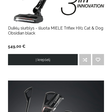
Dulkių siurblys - šluota MIELE Triflex HX1 Cat & Dog
Obsidian black
549,00 €
Į krepšelį
ĮTRAUKTI Į PALYGINIMO SĄRAŠĄ
PRIDĖTI Į NORIMŲ PREKIŲ SĄRAŠĄ