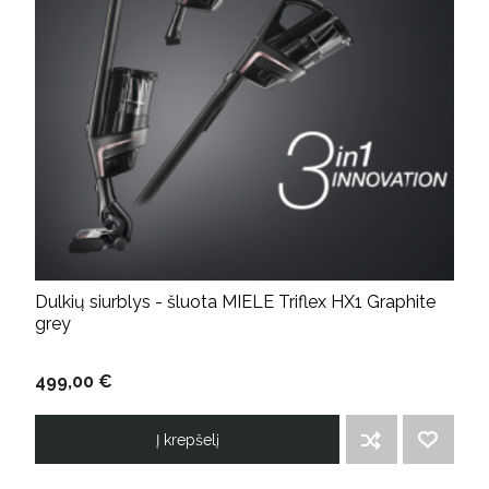
Dulkių siurblys - šluota MIELE Triflex HX1 Graphite
grey
499,00 €
Į krepšelį
ĮTRAUKTI Į PALYGINIMO SĄRAŠĄ
PRIDĖTI Į NORIMŲ PREKIŲ SĄRAŠĄ