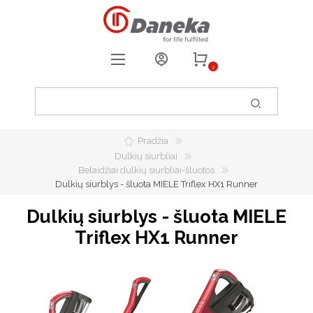
0
REGISTRUOTIS
PRISIJUNGTI
Pradžia
0
PATIKUSIOS PREKĖS
Dulkių siurbliai
Belaidžiai dulkių siurbliai-šluotos
Dulkių siurblys - šluota MIELE Triflex HX1 Runner
Dulkių siurblys - šluota MIELE
Triflex HX1 Runner