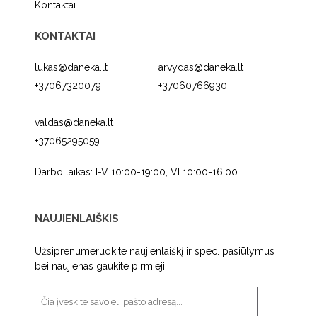
Kontaktai
KONTAKTAI
lukas@daneka.lt
arvydas@daneka.lt
+37067320079
+37060766930
valdas@daneka.lt
+37065295059
Darbo laikas: I-V 10:00-19:00, VI 10:00-16:00
NAUJIENLAIŠKIS
Užsiprenumeruokite naujienlaiškį ir spec. pasiūlymus
bei naujienas gaukite pirmieji!