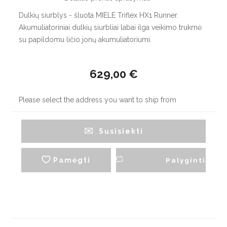
Dulkių siurblys - šluota MIELE Triflex HX1 Runner.
Akumuliatoriniai dulkių siurbliai labai ilga veikimo trukmė
su papildomu ličio jonų akumuliatoriumi.
629,00 €
Please select the address you want to ship from
Susisiekti
Pamėgti
Palyginti