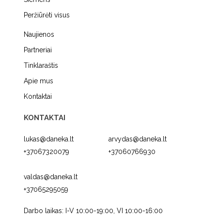
Peržiūrėti visus
Naujienos
Partneriai
Tinklaraštis
Apie mus
Kontaktai
KONTAKTAI
lukas@daneka.lt
arvydas@daneka.lt
+37067320079
+37060766930
valdas@daneka.lt
+37065295059
Darbo laikas: I-V 10:00-19:00, VI 10:00-16:00