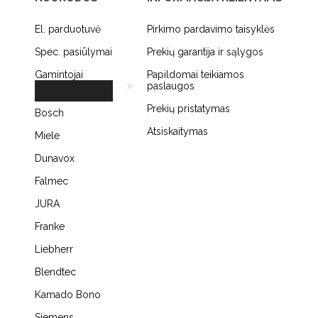
El. parduotuvė
Pirkimo pardavimo taisyklės
Spec. pasiūlymai
Prekių garantija ir sąlygos
Gamintojai
Papildomai teikiamos
paslaugos
Prekių pristatymas
Bosch
Atsiskaitymas
Miele
Dunavox
Falmec
JURA
Franke
Liebherr
Blendtec
Kamado Bono
Siemens