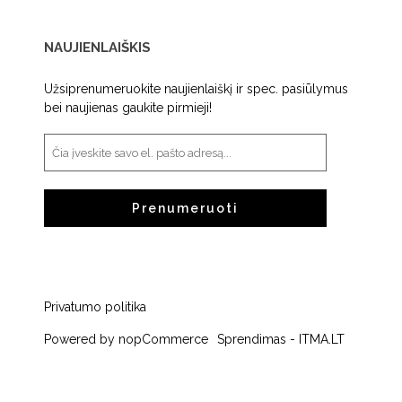
NAUJIENLAIŠKIS
Užsiprenumeruokite naujienlaiškį ir spec. pasiūlymus
bei naujienas gaukite pirmieji!
Prenumeruoti
Privatumo politika
Powered by
nopCommerce
Sprendimas -
ITMA.LT
Visos teisės saugomos © Daneka, 2026