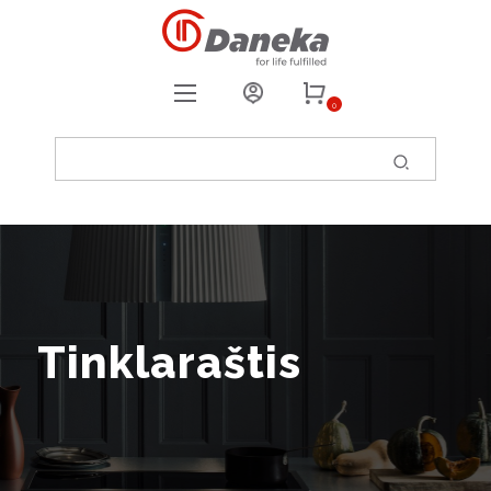
0
REGISTRUOTIS
PRISIJUNGTI
0
PATIKUSIOS PREKĖS
Tinklaraštis