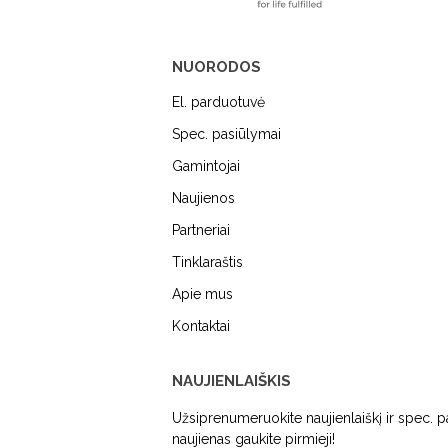
NUORODOS
El. parduotuvė
Spec. pasiūlymai
Gamintojai
Naujienos
MIELE
DUNAVOX
FALME
Partneriai
Tinklaraštis
Apie mus
Kontaktai
NAUJIENLAIŠKIS
Užsiprenumeruokite naujienlaiškį ir spec. 
naujienas gaukite pirmieji!