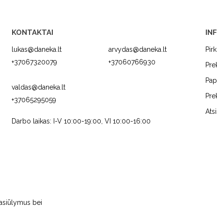
KONTAKTAI
IN
lukas@daneka.lt
arvydas@daneka.lt
Pir
+37067320079
+37060766930
Pre
Pap
valdas@daneka.lt
Pre
+37065295059
C
JURA
FRANKE
Ats
Darbo laikas: I-V 10:00-19:00, VI 10:00-16:00
pasiūlymus bei