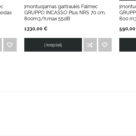
ec
Įmontuojamas gartraukis Falmec
Įmontu
uodas
GRUPPO INCASSO Plus NRS 70 cm,
GRUPPO
800m3/h,max 55dB
800 m
1330,00 €
590,00
Į krepšelį
PRIDĖTI Į NORIMŲ PREKIŲ SĄRAŠĄ
ĮTRAUKTI Į PALYGINIMO SĄRAŠĄ
PRIDĖTI Į NORIMŲ PREKIŲ SĄRAŠĄ