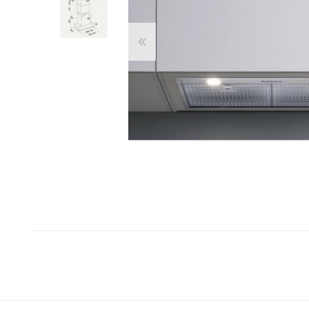
Franke
Liebherr
Blendtec
Dulkių siurbliai
Šaldytuvai ir šaldikliai
Belaidžiai dulkių siurbliai-
Laisvai pastatomi
Kamado Bono
šluotos
šaldytuvai
Siemens
Siurbliai robotai
Įmontuojami šaldytuvai
Silverline
Dulkių siurblių priedai
Dviduriai šaldytuvai
Dulkių siurbliai klasikiniai
Šaldikliai
Scanberg
Bora
Priežiūros priemonės ir
Kepsninės
priedai
Kepsninių priedai