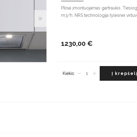
G
Pilnai įmontuojamas gartraukis. Tiesio
m3/h. NRS technologija tylesnei virtuv
Indaplovės
Džiovyklės
V
Įmontuojamos indaplovės
Džiovyklių priedai
Į
š
Pastatomos indaplovės
1230,00 €
L
Indaplovių priedai
š
Kiekis:
Į krepšel
Maišytuvai
Plautuvės