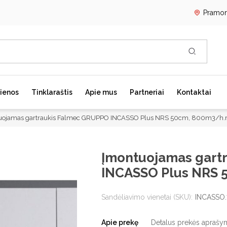
Pramon
REGISTRU
ienos
Tinklaraštis
Apie mus
Partneriai
Kontaktai
PRISIJUN
uojamas gartraukis Falmec GRUPPO INCASSO Plus NRS 50cm, 800m3/h
Kavos aparatai
Skalbimo mašinos
G
Įmontuojamas gart
Laisvai pastatomi kavos
Skalbimo mašinų priedai
Į
aparatai
INCASSO Plus NRS 
Skalbyklės-džiovyklės
L
Kavos aparatų priedai
S
Kavos aparatų priežiūra
Sandėliavimo vienetai (SKU):
INCASSO.
S
R
Apie prekę
Detalus prekės aprašy