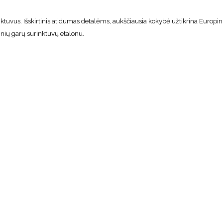
nktuvus. Išskirtinis atidumas detalėms, aukščiausia kokybė užtikrina Europi
uvinių garų surinktuvų etalonu.