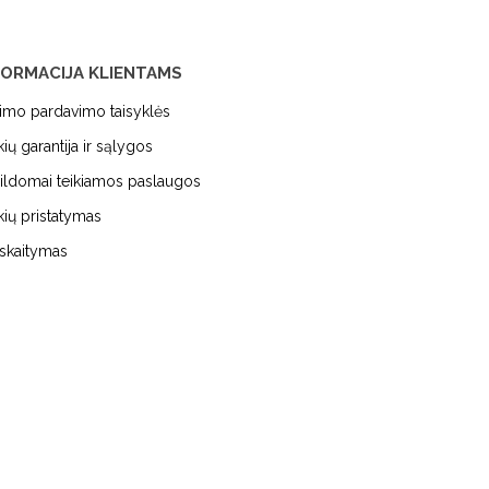
FORMACIJA KLIENTAMS
kimo pardavimo taisyklės
kių garantija ir sąlygos
ildomai teikiamos paslaugos
kių pristatymas
iskaitymas