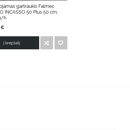
ojamas gartraukis Falmec
 INCASSO 50 Plus 50 cm,
3/h
 €
Į krepšelį
ĮTRAUKTI Į PALYGINIMO SĄRAŠĄ
PRIDĖTI Į NORIMŲ PREKIŲ SĄRAŠĄ