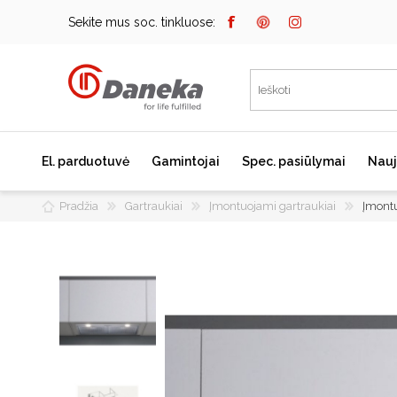
Sekite mus soc. tinkluose:
El. parduotuvė
Gamintojai
Spec. pasiūlymai
Nauj
Pradžia
Gartraukiai
Įmontuojami gartraukiai
Įmont
Bosch
Kaitlentės
Įmontuojami kavos
aparatai
Miele
Indukcinės kaitlentės
Dunavox
Dujinės kaitlentės
Elektrinės kaitlentės
Falmec
Domino kaitlentės
JURA
Kaitlenčių priedai