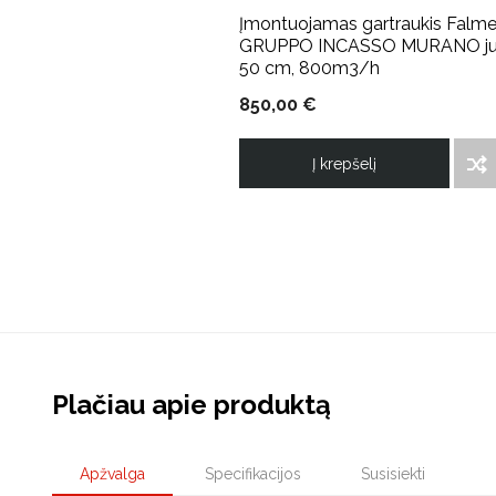
Įmontuojamas gartraukis Falm
GRUPPO INCASSO MURANO j
50 cm, 800m3/h
850,00 €
Į krepšelį
ĮTRAUKTI Į PALYGINIMO SĄRAŠĄ
Plačiau apie produktą
Apžvalga
Specifikacijos
Susisiekti