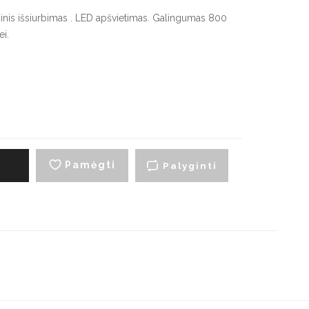
artraukių priedai
ginis išsiurbimas . LED apšvietimas. Galingumas 800
ei.
yno šaldytuvai
Smulki virtuvės technika
montuojami vyno
Virduliai ir skrudintuvai
aldytuvai
Smulkintuvai
aisvai pastatomi vyno
aldytuvai
Trintuvai
Elektriniai griliai
Pamėgti
į
Palyginti