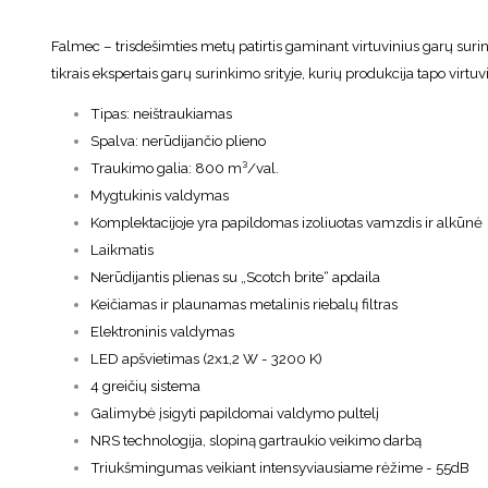
Falmec – trisdešimties metų patirtis gaminant virtuvinius garų suri
tikrais ekspertais garų surinkimo srityje, kurių produkcija tapo virt
Tipas: neištraukiamas
Spalva: nerūdijančio plieno
Traukimo galia: 800 m³/val.
Mygtukinis valdymas
Komplektacijoje yra papildomas izoliuotas vamzdis ir alkūnė
Laikmatis
Nerūdijantis plienas su „Scotch brite“ apdaila
Keičiamas ir plaunamas metalinis riebalų filtras
Elektroninis valdymas
LED apšvietimas (2x1,2 W - 3200 K)
4 greičių sistema
Galimybė įsigyti papildomai valdymo pultelį
NRS technologija, slopiną gartraukio veikimo darbą
Triukšmingumas veikiant intensyviausiame rėžime - 55dB