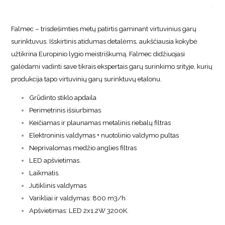
Falmec – trisdešimties metų patirtis gaminant virtuvinius garų
surinktuvus. Išskirtinis atidumas detalėms, aukščiausia kokybė
užtikrina Europinio lygio meistriškumą. Falmec didžiuojasi
galėdami vadinti save tikrais ekspertais garų surinkimo srityje, kurių
produkcija tapo virtuvinių garų surinktuvų etalonu.
Grūdinto stiklo apdaila
Perimetrinis išsiurbimas
Keičiamas ir plaunamas metalinis riebalų filtras
Elektroninis valdymas + nuotolinio valdymo pultas
Neprivalomas medžio anglies filtras
LED apšvietimas.
Laikmatis.
Jutiklinis valdymas
Varikliai ir valdymas: 800 m3/h
Apšvietimas: LED 2x1.2W 3200K.