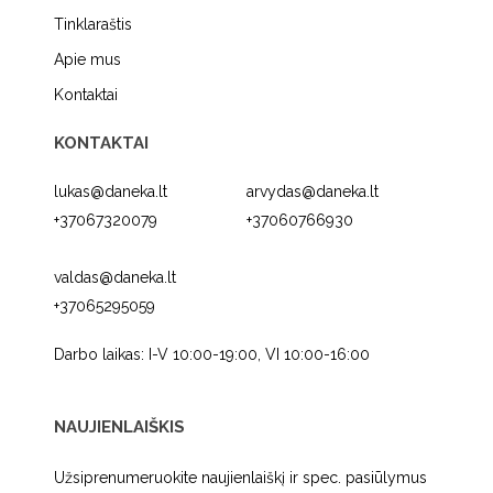
Tinklaraštis
Apie mus
Kontaktai
KONTAKTAI
lukas@daneka.lt
arvydas@daneka.lt
+37067320079
+37060766930
valdas@daneka.lt
+37065295059
Darbo laikas: I-V 10:00-19:00, VI 10:00-16:00
NAUJIENLAIŠKIS
Užsiprenumeruokite naujienlaiškį ir spec. pasiūlymus