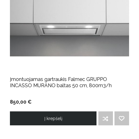
Įmontuojamas gartraukis Falmec GRUPPO
INCASSO MURANO baltas 50 cm, 800m3/h
850,00 €
Į krepšelį
ĮTRAUKTI Į PALYGINIMO SĄRAŠĄ
PRIDĖTI Į NORIMŲ PREKIŲ SĄRAŠĄ